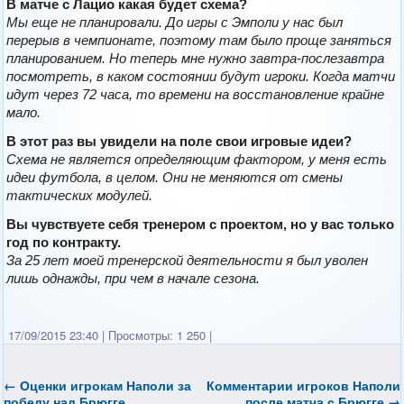
В матче с Лацио какая будет схема?
Мы еще не планировали. До игры с Эмполи у нас был
перерыв в чемпионате, поэтому там было проще заняться
планированием. Но теперь мне нужно завтра-послезавтра
посмотреть, в каком состоянии будут игроки. Когда матчи
идут через 72 часа, то времени на восстановление крайне
мало.
В этот раз вы увидели на поле свои игровые идеи?
Схема не является определяющим фактором, у меня есть
идеи футбола, в целом. Они не меняются от смены
тактических модулей.
Вы чувствуете себя тренером с проектом, но у вас только
год по контракту.
За 25 лет моей тренерской деятельности я был уволен
лишь однажды, при чем в начале сезона.
17/09/2015 23:40
|
Просмотры: 1 250
|
←
Оценки игрокам Наполи за
Комментарии игроков Наполи
победу над Брюгге
после матча с Брюгге
→