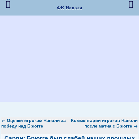
ФК Наполи
←
Оценки игрокам Наполи за
Комментарии игроков Наполи
победу над Брюгге
после матча с Брюгге
→
Сарри: Брюгге был слабей наших прошлых