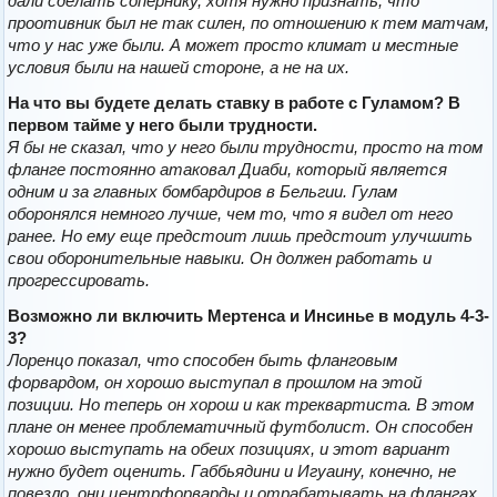
дали сделать сопернику, хотя нужно признать, что
проотивник был не так силен, по отношению к тем матчам,
что у нас уже были. А может просто климат и местные
условия были на нашей стороне, а не на их.
На что вы будете делать ставку в работе с Гуламом? В
первом тайме у него были трудности.
Я бы не сказал, что у него были трудности, просто на том
фланге постоянно атаковал Диаби, который является
одним и за главных бомбардиров в Бельгии. Гулам
оборонялся немного лучше, чем то, что я видел от него
ранее. Но ему еще предстоит лишь предстоит улучшить
свои оборонительные навыки. Он должен работать и
прогрессировать.
Возможно ли включить Мертенса и Инсинье в модуль 4-3-
3?
Лоренцо показал, что способен быть фланговым
форвардом, он хорошо выступал в прошлом на этой
позиции. Но теперь он хорош и как треквартиста. В этом
плане он менее проблематичный футболист. Он способен
хорошо выступать на обеих позициях, и этот вариант
нужно будет оценить. Габбьядини и Игуаину, конечно, не
повезло, они центрфорварды и отрабатывать на флангах