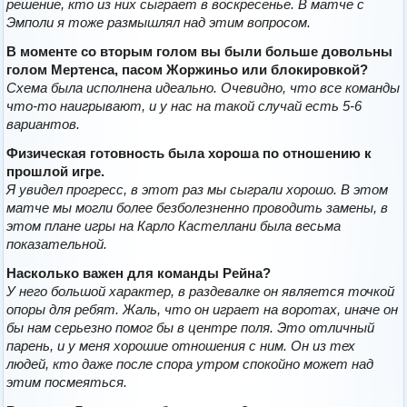
решение, кто из них сыграет в воскресенье. В матче с
Эмполи я тоже размышлял над этим вопросом.
В моменте со вторым голом вы были больше довольны
голом Мертенса, пасом Жоржиньо или блокировкой?
Схема была исполнена идеально. Очевидно, что все команды
что-то наигрывают, и у нас на такой случай есть 5-6
вариантов.
Физическая готовность была хороша по отношению к
прошлой игре.
Я увидел прогресс, в этот раз мы сыграли хорошо. В этом
матче мы могли более безболезненно проводить замены, в
этом плане игры на Карло Кастеллани была весьма
показательной.
Насколько важен для команды Рейна?
У него большой характер, в раздевалке он является точкой
опоры для ребят. Жаль, что он играет на воротах, иначе он
бы нам серьезно помог бы в центре поля. Это отличный
парень, и у меня хорошие отношения с ним. Он из тех
людей, кто даже после спора утром спокойно может над
этим посмеяться.