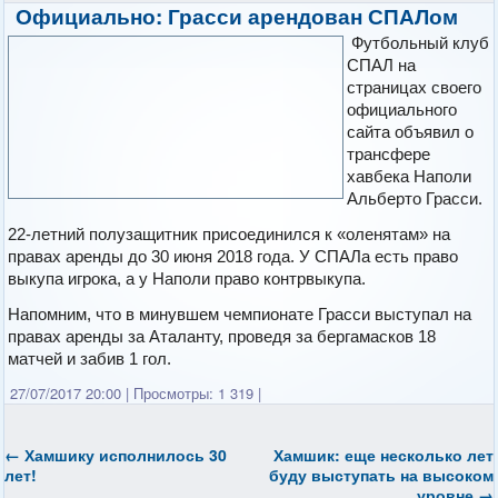
Официально: Грасси арендован СПАЛом
Футбольный клуб
СПАЛ на
страницах своего
официального
сайта объявил о
трансфере
хавбека Наполи
Альберто Грасси.
22-летний полузащитник присоединился к «оленятам» на
правах аренды до 30 июня 2018 года. У СПАЛа есть право
выкупа игрока, а у Наполи право контрвыкупа.
Напомним, что в минувшем чемпионате Грасси выступал на
правах аренды за Аталанту, проведя за бергамасков 18
матчей и забив 1 гол.
27/07/2017 20:00
|
Просмотры: 1 319
|
←
Хамшику исполнилось 30
Хамшик: еще несколько лет
лет!
буду выступать на высоком
уровне
→