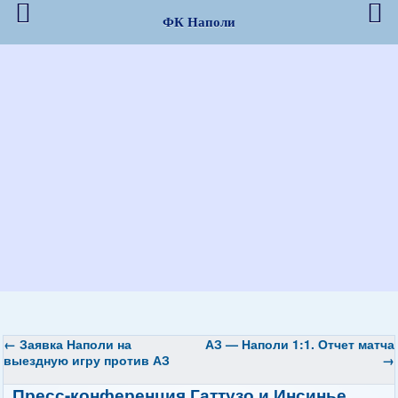
ФК Наполи
←
Заявка Наполи на
АЗ — Наполи 1:1. Отчет матча
выездную игру против АЗ
→
Пресс-конференция Гаттузо и Инсинье