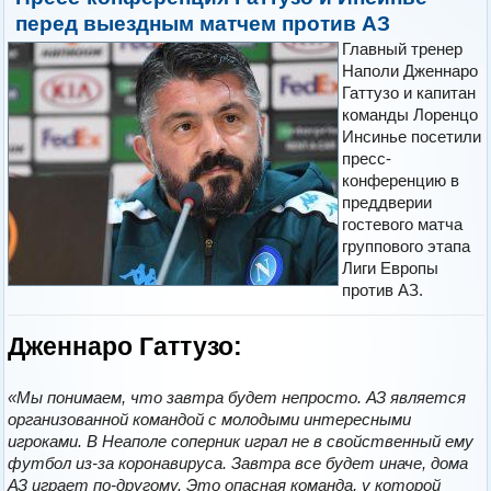
перед выездным матчем против АЗ
Главный тренер
Наполи Дженнаро
Гаттузо и капитан
команды Лоренцо
Инсинье посетили
пресс-
конференцию в
преддверии
гостевого матча
группового этапа
Лиги Европы
против АЗ.
Дженнаро Гаттузо:
«Мы понимаем, что завтра будет непросто. АЗ является
организованной командой с молодыми интересными
игроками. В Неаполе соперник играл не в свойственный ему
футбол из-за коронавируса. Завтра все будет иначе, дома
АЗ играет по-другому. Это опасная команда, у которой