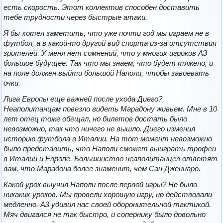
есть скорость. Этот коллектив способен доставить
тебе трудности через быстрые атаки.
Я бы хотел заметить, что уже почти год мы играем не в
футбол, а в какой-то другой вид спорта из-за отсутствия
зрителей. У меня нет сомнений, что у многих игроков АЗ
большое будущее. Так что мы знаем, что будет тяжело, и
на поле должен выйти большой Наполи, чтобы завоевать
очки.
Лига Европы еще важней после ухода Диего?
Неаполитанцам повезло видеть Марадону живьем. Мне в 10
лет отец тоже обещал, но билетов достать было
невозможно, так что ничего не вышло. Диего изменил
историю футбола в Италии. На тот момент невозможно
было представить, что Наполи сможет выиграть трофеи
в Италии и Европе. Большинство неаполитанцев ответят
вам, что Марадона более знаменит, чем Сан Дженнаро.
Какой урок выучил Наполи после первой игры? Не было
никаких уроков. Мы провели хорошую игру, но действовали
медленно. АЗ удивил нас своей оборонительной тактикой.
Мяч двигался не так быстро, и сопернику было довольно