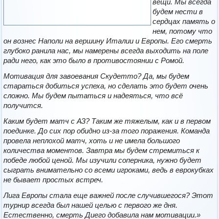
вещи. Мы всегда
будем нести в
сердцах память о
нем, потому что
он вознес Наполи на вершину Италии и Европы. Его смерть
глубоко ранила нас, мы намерены всегда выходить на поле
ради него, как это было в противостоянии с Ромой.
Мотивация для завоевания Скудетто? Да, мы будем
стараться добиться успеха, но сделать это будет очень
сложно. Мы будем пытаться и надеяться, что всё
получится.
Каким будет матч с АЗ? Таким же тяжелым, как и в первом
поединке. До сих пор обидно из-за того поражения. Команда
провела неплохой матч, хоть и не имела большого
количества моментов. Завтра мы будем стремиться к
победе любой ценой. Мы изучили соперника, нужно будет
сыграть внимательно со всеми игроками, ведь в еврокубках
не бывает простых встреч.
Лига Европы стала еще важней после случившегося? Этот
турнир всегда был нашей целью с первого же дня.
Естественно, смерть Диего добавила нам мотивации.»