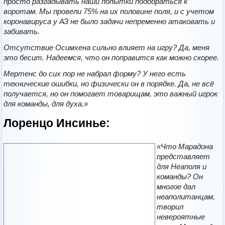
просто разгадывать наши попытки подобраться к
воротам. Мы провели 75% на их половине поля, и с учетом
коронавируса у АЗ не было задачи непременно атаковать и
забивать.
Отсутствие Осимхена сильно влияет на игру? Да, меня
это бесит. Надеемся, что он поправится как можно скорее.
Мертенс до сих пор не набрал форму? У него есть
технические ошибки, но физически он в порядке. Да, не всё
получается, но он помогает товарищам, это важный игрок
для команды, для духа.»
Лоренцо Инсинье:
«Что Марадона
представляет
для Неаполя и
команды? Он
многое дал
неаполитанцам,
творил
невероятные