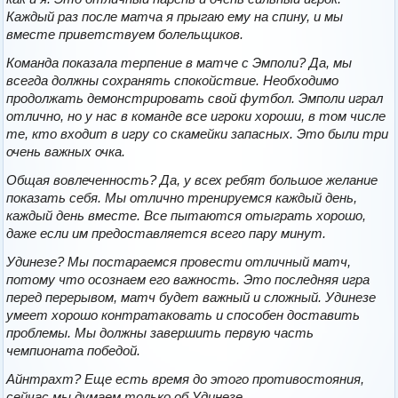
Каждый раз после матча я прыгаю ему на спину, и мы
вместе приветствуем болельщиков.
Команда показала терпение в матче с Эмполи? Да, мы
всегда должны сохранять спокойствие. Необходимо
продолжать демонстрировать свой футбол. Эмполи играл
отлично, но у нас в команде все игроки хороши, в том числе
те, кто входит в игру со скамейки запасных. Это были три
очень важных очка.
Общая вовлеченность? Да, у всех ребят большое желание
показать себя. Мы отлично тренируемся каждый день,
каждый день вместе. Все пытаются отыграть хорошо,
даже если им предоставляется всего пару минут.
Удинезе? Мы постараемся провести отличный матч,
потому что осознаем его важность. Это последняя игра
перед перерывом, матч будет важный и сложный. Удинезе
умеет хорошо контратаковать и способен доставить
проблемы. Мы должны завершить первую часть
чемпионата победой.
Айнтрахт? Еще есть время до этого противостояния,
сейчас мы думаем только об Удинезе.