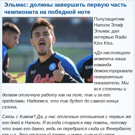
Эльмас: должны завершить первую часть
чемпионата на победной ноте
Полузащитник
Наполи Элиф
Эльмас дал
интервью Radio
Kiss Kiss.
«До настоящего
момента наша
команда
демонстрировала
невероятные
показатели. Мы
все сплочены и
делаем отличную работу как на поле, так и за его
пределами. Надеемся, что так будет до самого конца
сезона.
Связь с Кимом? Да, у нас отличные отношения с первых же
его дней в Наполи. Я всегда старался ему помочь, потому
что знаю его давно, ведь он перебрался сюда из Фенербахче,
как и я. Это отличный парень и очень сильный игрок.