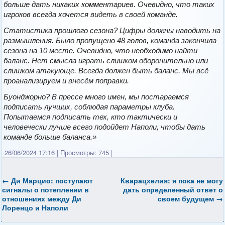
больше дать никаких комментариев. Очевидно, что таких
игроков всегда хочется видеть в своей команде.
Статистика прошлого сезона? Цифры должны наводить на
размышления. Было пропущено 48 голов, команда закончила
сезона на 10 месте. Очевидно, что необходимо найти
баланс. Нет смысла играть слишком оборонительно или
слишком атакующе. Всегда должен быть баланс. Мы всё
проанализируем и внесём поправки.
Буонджорно? В прессе много имен, мы постараемся
подписать лучших, соблюдая параметры клуба.
Попытаемся подписать тех, кто тактически и
человечески лучше всего подойдет Наполи, чтобы дать
команде больше баланса.»
26/06/2024 17:16
|
Просмотры: 745
|
←
Ди Марцио: поступают
Кварацхелия: я пока не могу
сигналы о потеплении в
дать определенный ответ о
отношениях между Ди
своем будущем
→
Лоренцо и Наполи