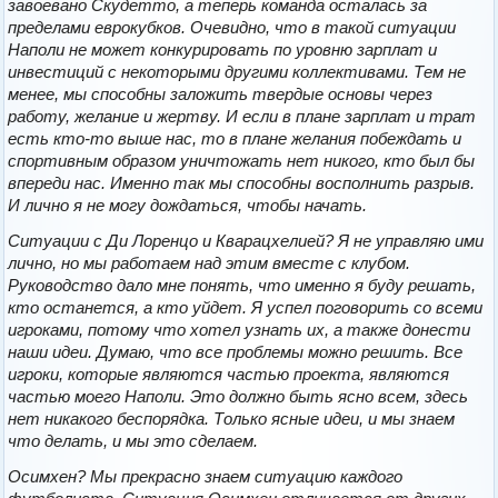
завоевано Скудетто, а теперь команда осталась за
пределами еврокубков. Очевидно, что в такой ситуации
Наполи не может конкурировать по уровню зарплат и
инвестиций с некоторыми другими коллективами. Тем не
менее, мы способны заложить твердые основы через
работу, желание и жертву. И если в плане зарплат и трат
есть кто-то выше нас, то в плане желания побеждать и
спортивным образом уничтожать нет никого, кто был бы
впереди нас. Именно так мы способны восполнить разрыв.
И лично я не могу дождаться, чтобы начать.
Ситуации с Ди Лоренцо и Кварацхелией? Я не управляю ими
лично, но мы работаем над этим вместе с клубом.
Руководство дало мне понять, что именно я буду решать,
кто останется, а кто уйдет. Я успел поговорить со всеми
игроками, потому что хотел узнать их, а также донести
наши идеи. Думаю, что все проблемы можно решить. Все
игроки, которые являются частью проекта, являются
частью моего Наполи. Это должно быть ясно всем, здесь
нет никакого беспорядка. Только ясные идеи, и мы знаем
что делать, и мы это сделаем.
Осимхен? Мы прекрасно знаем ситуацию каждого