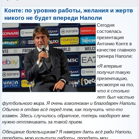
Конте: по уровню работы, желания и жертв
никого не будет впереди Наполи
Сегодня
состоялась
презентация
Антонио Конте в
качестве главного
тренера Наполи:
«Я впервые
получил такую
презентацию,
несмотря на то,
что я столько
лет был частью
футбольного мира. Я очень взволнован и благодарен Наполи.
Обычно я отдаю всё перед тем, как получить что-то
взамен. Здесь случилось обратное, теперь наоборот мне
нужно отплачивать за такой прием.
Обещание болельщикам? Я намерен дать всё ради Наполи,
передать мою культуру работы, передать мои