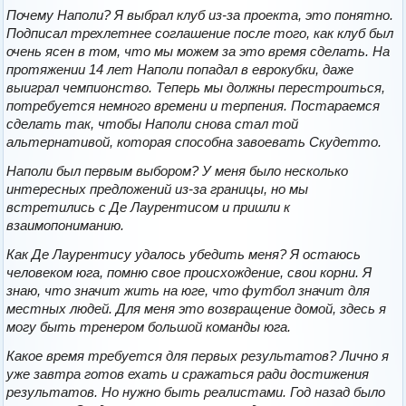
Почему Наполи? Я выбрал клуб из-за проекта, это понятно.
Подписал трехлетнее соглашение после того, как клуб был
очень ясен в том, что мы можем за это время сделать. На
протяжении 14 лет Наполи попадал в еврокубки, даже
выиграл чемпионство. Теперь мы должны перестроиться,
потребуется немного времени и терпения. Постараемся
сделать так, чтобы Наполи снова стал той
альтернативой, которая способна завоевать Скудетто.
Наполи был первым выбором? У меня было несколько
интересных предложений из-за границы, но мы
встретились с Де Лаурентисом и пришли к
взаимопониманию.
Как Де Лаурентису удалось убедить меня? Я остаюсь
человеком юга, помню свое происхождение, свои корни. Я
знаю, что значит жить на юге, что футбол значит для
местных людей. Для меня это возвращение домой, здесь я
могу быть тренером большой команды юга.
Какое время требуется для первых результатов? Лично я
уже завтра готов ехать и сражаться ради достижения
результатов. Но нужно быть реалистами. Год назад было