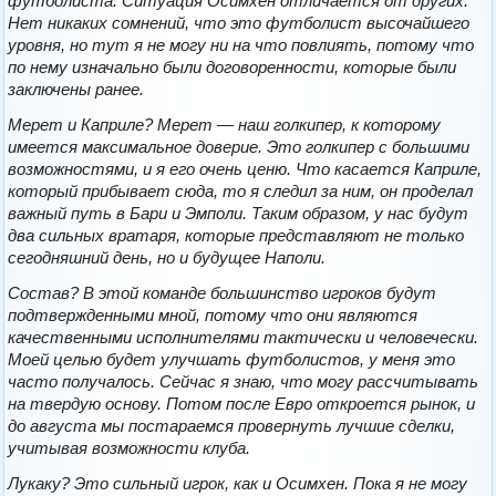
футболиста. Ситуация Осимхен отличается от других.
Нет никаких сомнений, что это футболист высочайшего
уровня, но тут я не могу ни на что повлиять, потому что
по нему изначально были договоренности, которые были
заключены ранее.
Мерет и Каприле? Мерет — наш голкипер, к которому
имеется максимальное доверие. Это голкипер с большими
возможностями, и я его очень ценю. Что касается Каприле,
который прибывает сюда, то я следил за ним, он проделал
важный путь в Бари и Эмполи. Таким образом, у нас будут
два сильных вратаря, которые представляют не только
сегодняшний день, но и будущее Наполи.
Состав? В этой команде большинство игроков будут
подтвержденными мной, потому что они являются
качественными исполнителями тактически и человечески.
Моей целью будет улучшать футболистов, у меня это
часто получалось. Сейчас я знаю, что могу рассчитывать
на твердую основу. Потом после Евро откроется рынок, и
до августа мы постараемся провернуть лучшие сделки,
учитывая возможности клуба.
Лукаку? Это сильный игрок, как и Осимхен. Пока я не могу