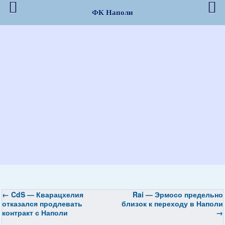
ФК Наполи
←
CdS — Кварацхелия
Rai — Эрмосо предельно
отказался продлевать
близок к переходу в Наполи
контракт с Наполи
→