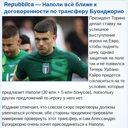
Repubblica — Наполи всё ближе к
договоренности по трансферу Буонджорно
Президент Торино
делал ставку на
успешное
выступление
игрока на Евро,
чтобы поднять
цену, однако
защитник на поле
так и не появился.
Теперь Урбано
Кайро придется
согласиться на те
условия, которые
предлагает Наполи (30 млн + 5 млн бонусов), поскольку
других предложений по игроку у него нет.
Издание отмечает, что совсем скоро переговоры должны
увенчаться успехом, обе стороны продемонстрировали
намерение провернуть этот трансфер, и сам Алессандро
Буонджорно очень хочет присоединиться к Наполи.