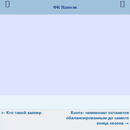
ФК Наполи
←
Кто такой каппер
Конте: чемпионат останется
сбалансированным до самого
конца сезона
→