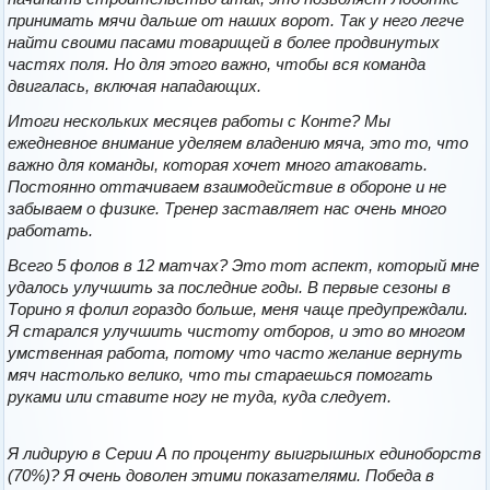
принимать мячи дальше от наших ворот. Так у него легче
найти своими пасами товарищей в более продвинутых
частях поля. Но для этого важно, чтобы вся команда
двигалась, включая нападающих.
Итоги нескольких месяцев работы с Конте? Мы
ежедневное внимание уделяем владению мяча, это то, что
важно для команды, которая хочет много атаковать.
Постоянно оттачиваем взаимодействие в обороне и не
забываем о физике. Тренер заставляет нас очень много
работать.
Всего 5 фолов в 12 матчах? Это тот аспект, который мне
удалось улучшить за последние годы. В первые сезоны в
Торино я фолил гораздо больше, меня чаще предупреждали.
Я старался улучшить чистоту отборов, и это во многом
умственная работа, потому что часто желание вернуть
мяч настолько велико, что ты стараешься помогать
руками или ставите ногу не туда, куда следует.
Я лидирую в Серии А по проценту выигрышных единоборств
(70%)? Я очень доволен этими показателями. Победа в