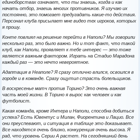
единоборствах означает, что ты знаешь, когда и как
начать отбор, знаешь многих противников. Я изучаю их
постоянно, это помогает предугадать какие-то действия.
Персонал клуба присылает мне видео тех игроков, которых
я прошу.
Конте повлиял на решение перейти в Наполи? Мы говорили
несколько раз, это было важно. Но и тот факт, что такой
клуб, как Наполи, проявляет к тебе интерес — это тоже
является важным фактором. Играть на Стадио Марадона
каждый раз — это нечто невероятное.
Адаптация в Неаполе? Я сразу отлично влился, освоился в
городе и в команде. Сразу ощутил страсть болельщиков.
В воскресенье матч против Торино? Это очень важная
часть моей жизни. В Торино я вырос как человек и как
футболист.
Какая команда, кроме Интера и Наполи, способна добиться
успеха? Есть Ювентус и Милан, Фиорентина и Лацио. Все
они преуспевают, и ситуация в таблице это доказывает.
Все находятся очень близко, конкуренция очень высока. Я
рад, что уровень Серии А растет. На сегодняшний день