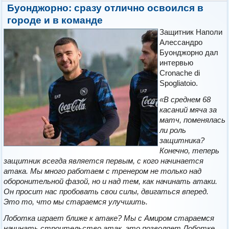
Буонджорно: сразу отлично освоился в
городе и в команде
Защитник Наполи
Алессандро
Буонджорно дал
интервью
Cronache di
Spogliatoio.
«В среднем 68
касаний мяча за
матч, поменялась
ли роль
защитника?
Конечно, теперь
защитник всегда является первым, с кого начинается
атака. Мы много работаем с тренером не только над
оборонительной фазой, но и над тем, как начинать атаки.
Он просит нас пробовать свои силы, двигаться вперед.
Это то, что мы стараемся улучшить.
Лоботка играет ближе к атаке? Мы с Амиром стараемся
начинать строительство атак, это позволяет Лоботке