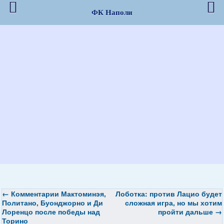
ФК Наполи
←
Комментарии Мактоминэя,
Лоботка: против Лацио будет
Политано, Буонджорно и Ди
сложная игра, но мы хотим
Лоренцо после победы над
пройти дальше
→
Торино