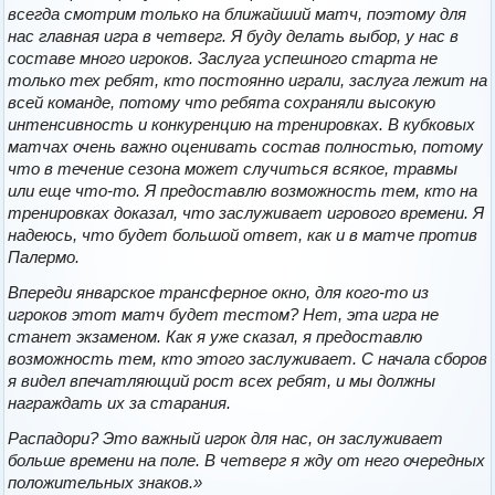
всегда смотрим только на ближайший матч, поэтому для
нас главная игра в четверг. Я буду делать выбор, у нас в
составе много игроков. Заслуга успешного старта не
только тех ребят, кто постоянно играли, заслуга лежит на
всей команде, потому что ребята сохраняли высокую
интенсивность и конкуренцию на тренировках. В кубковых
матчах очень важно оценивать состав полностью, потому
что в течение сезона может случиться всякое, травмы
или еще что-то. Я предоставлю возможность тем, кто на
тренировках доказал, что заслуживает игрового времени. Я
надеюсь, что будет большой ответ, как и в матче против
Палермо.
Впереди январское трансферное окно, для кого-то из
игроков этот матч будет тестом? Нет, эта игра не
станет экзаменом. Как я уже сказал, я предоставлю
возможность тем, кто этого заслуживает. С начала сборов
я видел впечатляющий рост всех ребят, и мы должны
награждать их за старания.
Распадори? Это важный игрок для нас, он заслуживает
больше времени на поле. В четверг я жду от него очередных
положительных знаков.»