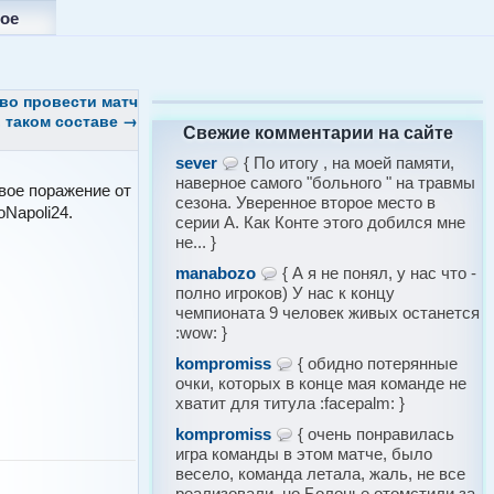
ое
во провести матч
 таком составе
→
Свежие комментарии на сайте
sever
{ По итогу , на моей памяти,
наверное самого "больного " на травмы
вое поражение от
сезона. Уверенное второе место в
oNapoli24.
серии А. Как Конте этого добился мне
не... }
manabozo
{ А я не понял, у нас что -
полно игроков) У нас к концу
чемпионата 9 человек живых останется
:wow: }
kompromiss
{ обидно потерянные
очки, которых в конце мая команде не
хватит для титула :facepalm: }
kompromiss
{ очень понравилась
игра команды в этом матче, было
весело, команда летала, жаль, не все
реализовали, но Болонье отомстили за