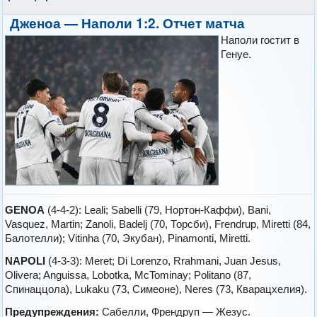
Дженоа — Наполи 1:2. Отчет матча
Наполи гостит в
Генуе.
GENOA
(4-4-2): Leali; Sabelli (79, Нортон-Каффи), Bani,
Vasquez, Martin; Zanoli, Badelj (70, Торсби), Frendrup, Miretti (84,
Балотелли); Vitinha (70, Экубан), Pinamonti, Miretti.
NAPOLI
(4-3-3): Meret; Di Lorenzo, Rrahmani, Juan Jesus,
Olivera; Anguissa, Lobotka, McTominay; Politano (87,
Спинаццола), Lukaku (73, Симеоне), Neres (73, Кварацхелия).
Предупреждения:
Сабелли, Френдруп — Жезус.