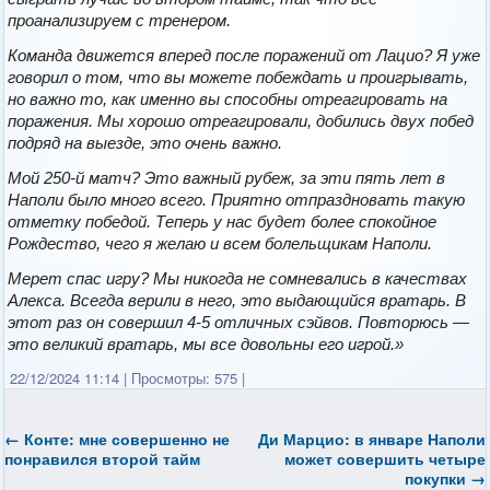
проанализируем с тренером.
Команда движется вперед после поражений от Лацио? Я уже
говорил о том, что вы можете побеждать и проигрывать,
но важно то, как именно вы способны отреагировать на
поражения. Мы хорошо отреагировали, добились двух побед
подряд на выезде, это очень важно.
Мой 250-й матч? Это важный рубеж, за эти пять лет в
Наполи было много всего. Приятно отпраздновать такую
отметку победой. Теперь у нас будет более спокойное
Рождество, чего я желаю и всем болельщикам Наполи.
Мерет спас игру? Мы никогда не сомневались в качествах
Алекса. Всегда верили в него, это выдающийся вратарь. В
этот раз он совершил 4-5 отличных сэйвов. Повторюсь —
это великий вратарь, мы все довольны его игрой.»
22/12/2024 11:14
|
Просмотры: 575
|
←
Конте: мне совершенно не
Ди Марцио: в январе Наполи
понравился второй тайм
может совершить четыре
покупки
→