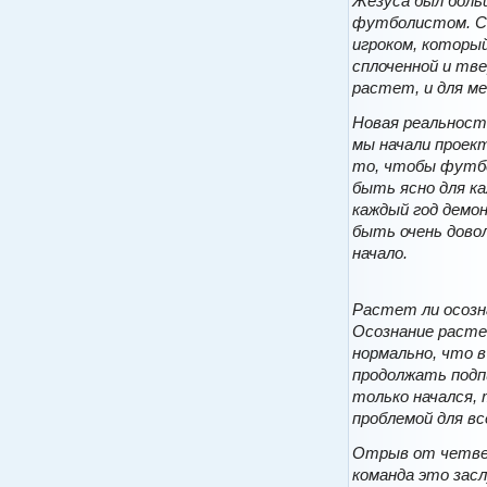
Жезуса был боль
футболистом. Сп
игроком, которы
сплоченной и тв
растет, и для ме
Новая реальност
мы начали проект
то, чтобы футбо
быть ясно для к
каждый год демо
быть очень дово
начало.
Растет ли осозн
Осознание расте
нормально, что 
продолжать подп
только начался,
проблемой для в
Отрыв от четвер
команда это зас