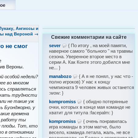
ое
укаку, Ангиссы и
ды над Вероной
→
Свежие комментарии на сайте
о не смог
sever
{ По итогу , на моей памяти,
наверное самого "больного " на травмы
сезона. Уверенное второе место в
е
серии А. Как Конте этого добился мне
тив Вероны.
не... }
manabozo
{ А я не понял, у нас что -
й особой недели?
полно игроков) У нас к концу
нее во многом
чемпионата 9 человек живых останется
ось справляться
:wow: }
никать трудности
али не такие уж
kompromiss
{ обидно потерянные
очки, которых в конце мая команде не
ь Буонджорно, у
хватит для титула :facepalm: }
такие времена
ю работу ты
kompromiss
{ очень понравилась
 плоды. Тот, кто
игра команды в этом матче, было
то в отношении
весело, команда летала, жаль, не все
реализовали, но Болонье отомстили за