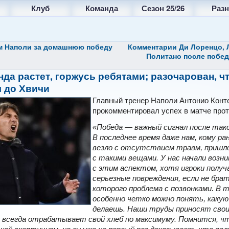
Клуб
Команда
Сезон 25/26
Разн
м Наполи за домашнюю победу
Комментарии Ди Лоренцо, Л
Политано после побе
нда растет, горжусь ребятами; разочарован, чт
я до Хвичи
Главный тренер Наполи Антонио Конт
прокомментировал успех в матче про
«Победа — важный сигнал после тако
В последнее время даже нам, кому ра
везло с отсутствием травм, пришл
с такими вещами. У нас начали воз
с этим аспектом, хотя игроки получ
серьезные повреждения, если не брат
которого проблема с позвонками. В 
особенно четко можно понять, каку
делаешь. Наши труды приносят свои
, всегда отрабатывает свой хлеб по максимуму. Помнится, ч