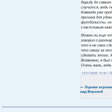
борьбу до самого
случится, ведь 
Команда уже про
причина для удо
футболисты, но 
счастливым кажд
Можно ли еще чт
говорил о разоча
что я не смог сд
что смогу за это
сделать этого. Х
Возможно, я был
Очень жаль, ведь
13/01/2025 10:30
|
Пр
←
Оценки игрока
над Вероной