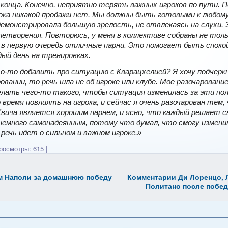
 конца. Конечно, неприятно терять важных игроков по пути.
пока никакой продажи нет. Мы должны быть готовыми к любом
демонстрировала большую зрелость, не отвлекаясь на слухи.
влетворения. Повторюсь, у меня в коллективе собраны не тол
в первую очередь отличные парни. Это помогает быть споко
ый день на тренировках.
о-то добавить про ситуацию с Кварацхелией? Я хочу подчеркн
ровании, то речь шла не об игроке или клубе. Мое разочаровани
елать чего-то такого, чтобы ситуация изменилась за эти пол
 время повлиять на игрока, и сейчас я очень разочарован тем,
вича является хорошим парнем, и ясно, что каждый решает с
 немного самонадеянным, потому что думал, что смогу измени
 речь идет о сильном и важном игроке.»
осмотры: 615
|
м Наполи за домашнюю победу
Комментарии Ди Лоренцо, Л
Политано после побе