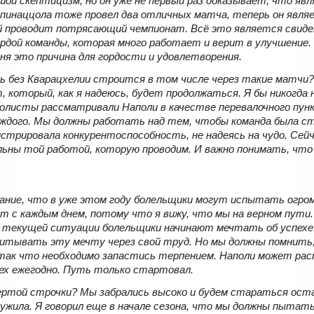
шой скептицизм, но он уже не первый раз доказывает, что яв
инаццола тоже провел два отличных матча, теперь он явля
й проводит потрясающий чемпионат. Всё это является сви
ердой команды, которая много работает и верит в улучшение
ня это причина для гордости и удовлетворения.
ь без Кварацхелии строится в том числе через такие матчи?
, который, как я надеюсь, будет продолжаться. Я бы никогда 
листы рассматривали Наполи в качестве перевалочного пун
аждого. Мы должны работать над тем, чтобы команда была ст
нстрировала конкурентоспособность, не надеясь на чудо. Сей
льны той работой, которую проводим. И важно понимать, что
ание, что в уже этом году болельщики могут испытать огро
т с каждым днем, потому что я вижу, что мы на верном пути.
в текущей ситуации болельщики начинают мечтать об успехе
итывать эту мечту через свой труд. Но мы должны помнить
 так что необходимо запастись терпением. Наполи может ра
сех ежегодно. Путь только стартовал.
той строчки? Мы забрались высоко и будем стараться ост
лужила. Я говорил еще в начале сезона, что мы должны пытат