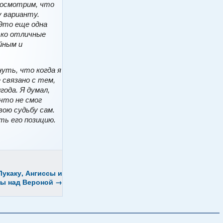
 Посмотрим, что
у варианту.
 Это еще одна
ько отличные
йным и
уть, что когда я
е связано с тем,
года. Я думал,
 что не смог
вою судьбу сам.
ть его позицию.
укаку, Ангиссы и
ды над Вероной
→