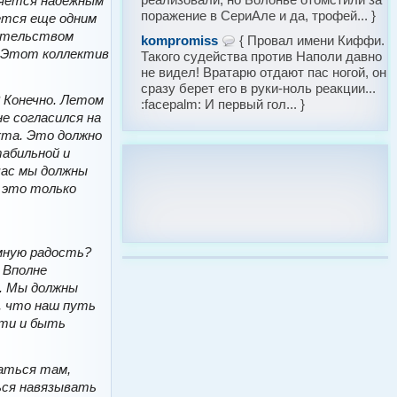
ляется надежным
поражение в СериАле и да, трофей... }
ется еще одним
детельством
kompromiss
{ Провал имени Киффи.
. Этот коллектив
Такого судейства против Наполи давно
не видел! Вратарю отдают пас ногой, он
сразу берет его в руки-ноль реакции...
 Конечно. Летом
:facepalm: И первый гол... }
не согласился на
кта. Это должно
абильной и
час мы должны
 это только
мную радость?
 Вполне
. Мы должны
, что наш путь
сти и быть
аться там,
ься навязывать