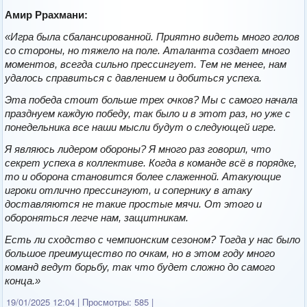
Амир Ррахмани:
«Игра была сбалансированной. Приятно видеть много голов
со стороны, но тяжело на поле. Аталанта создает много
моментов, всегда сильно прессингует. Тем не менее, нам
удалось справиться с давлением и добиться успеха.
Эта победа стоит больше трех очков? Мы с самого начала
празднуем каждую победу, так было и в этот раз, но уже с
понедельника все наши мысли будут о следующей игре.
Я являюсь лидером обороны? Я много раз говорил, что
секрет успеха в коллективе. Когда в команде всё в порядке,
то и оборона становится более слаженной. Атакующие
игроки отлично прессингуют, и сопернику в атаку
доставляются не такие простые мячи. От этого и
обороняться легче нам, защитникам.
Есть ли сходство с чемпионским сезоном? Тогда у нас было
большое преимущество по очкам, но в этом году много
команд ведут борьбу, так что будет сложно до самого
конца.»
19/01/2025 12:04
|
Просмотры: 585
|