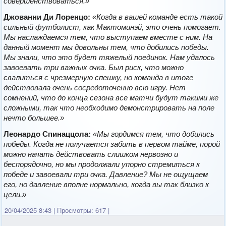
совершенствоваться.»
Джованни Ди Лоренцо:
«Когда в вашей команде есть такой
сильный футболист, как Мактоминэй, это очень помогает.
Мы наслаждаемся тем, что выступаем вместе с ним. На
данный момент мы довольны тем, что добились победы.
Мы знали, что это будет тяжелый поединок. Нам удалось
завоевать три важных очка. Был риск, что можно
свалиться с чрезмерную спешку, но команда в итоге
действовала очень сосредоточенно всю игру. Нет
сомнений, что до конца сезона все матчи будут такими же
сложными, так что необходимо демонстрировать на поле
нечто большее.»
Леонардо Спинаццола:
«Мы гордимся тем, что добились
победы. Когда не получается забить в первом тайме, порой
можно начать действовать слишком нервозно и
беспорядочно, но мы продолжали упорно стремиться к
победе и завоевали три очка. Давление? Мы не ощущаем
его, но давление вполне нормально, когда вы так близко к
цели.»
20/04/2025 8:43
|
Просмотры: 617
|