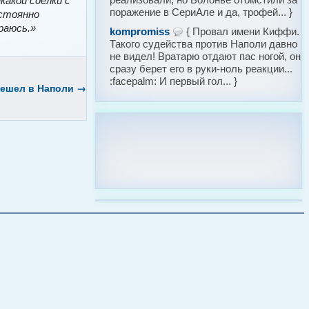
какой сделки с
поражение в СериАле и да, трофей... }
остоянно
раюсь.»
kompromiss
{ Провал имени Киффи.
Такого судейства против Наполи давно
не видел! Вратарю отдают пас ногой, он
сразу берет его в руки-ноль реакции...
:facepalm: И первый гол... }
решел в Наполи
→