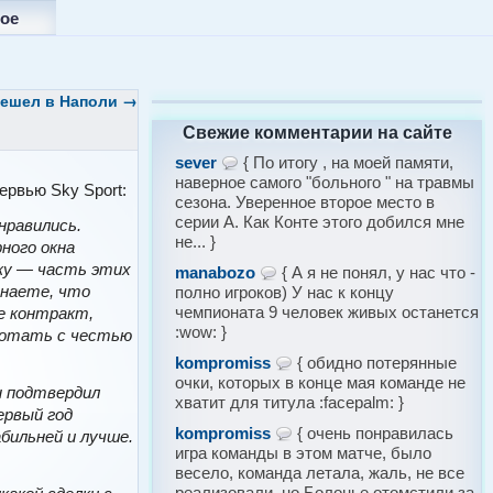
ое
решел в Наполи
→
Свежие комментарии на сайте
sever
{ По итогу , на моей памяти,
наверное самого "больного " на травмы
ервью Sky Sport:
сезона. Уверенное второе место в
серии А. Как Конте этого добился мне
нравились.
не... }
ного окна
аку — часть этих
manabozo
{ А я не понял, у нас что -
знаете, что
полно игроков) У нас к концу
чемпионата 9 человек живых останется
е контракт,
:wow: }
аботать с честью
kompromiss
{ обидно потерянные
очки, которых в конце мая команде не
н подтвердил
хватит для титула :facepalm: }
ервый год
kompromiss
{ очень понравилась
бильней и лучше.
игра команды в этом матче, было
весело, команда летала, жаль, не все
реализовали, но Болонье отомстили за