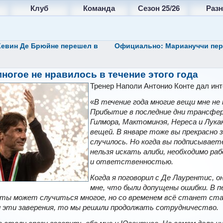
Клуб
Команда
Сезон 25/26
Разн
евин Де Брюйне перешел в
Официально: Мариануччи пе
многое не нравилось в течение этого года
Тренер Наполи Антонио Конте дал инт
«
В течение года многие вещи мне не 
Прибытие в последние дни трансфер
Гилмора, Мактоминэя, Нереса и Лук
вещей. В январе тоже вы прекрасно 
случилось. Но когда вы подписывает
нельзя искать алиби, необходимо р
и ответственностью.
Когда я поговорил с Де Лаурентис, о
мне, что были допущены ошибки. В п
ты может случиться многое, но со временем всё станет ста
ил эти заверения, то мы решили продолжать сотрудничество.