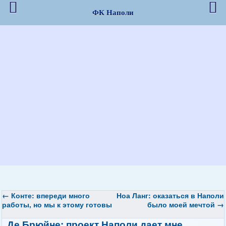
ФК Наполи
←
Конте: впереди много
Ноа Ланг: оказаться в Наполи
работы, но мы к этому готовы
было моей мечтой
→
Де Брюйне: проект Наполи дает мне