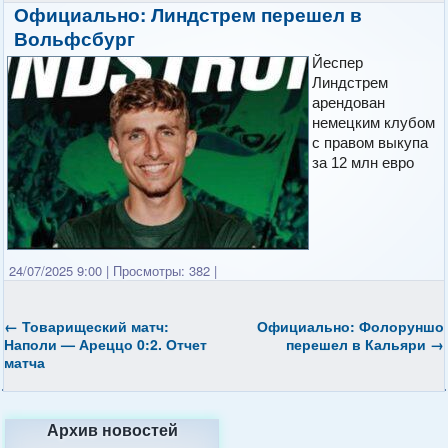
Официально: Линдстрем перешел в
Вольфсбург
Йеспер
Линдстрем
арендован
немецким клубом
с правом выкупа
за 12 млн евро
24/07/2025 9:00
|
Просмотры: 382
|
←
Товарищеский матч:
Официально: Фолоруншо
Наполи — Ареццо 0:2. Отчет
перешел в Кальяри
→
матча
Архив новостей