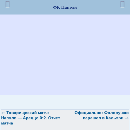
ФК Наполи
←
Товарищеский матч:
Официально: Фолоруншо
Наполи — Ареццо 0:2. Отчет
перешел в Кальяри
→
матча