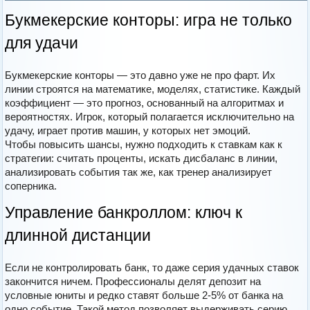
Букмекерские конторы: игра не только
для удачи
Букмекерские конторы — это давно уже не про фарт. Их
линии строятся на математике, моделях, статистике. Каждый
коэффициент — это прогноз, основанный на алгоритмах и
вероятностях. Игрок, который полагается исключительно на
удачу, играет против машин, у которых нет эмоций.
Чтобы повысить шансы, нужно подходить к ставкам как к
стратегии: считать проценты, искать дисбаланс в линии,
анализировать события так же, как тренер анализирует
соперника.
Управление банкроллом: ключ к
длинной дистанции
Если не контролировать банк, то даже серия удачных ставок
закончится ничем. Профессионалы делят депозит на
условные юниты и редко ставят больше 2-5% от банка на
одно событие. Такой метод позволяет выдерживать серию