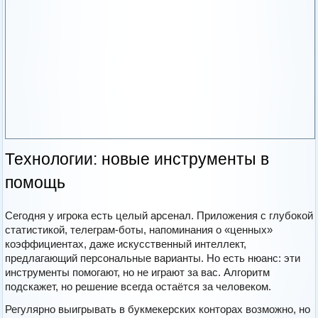
Технологии: новые инструменты в
помощь
Сегодня у игрока есть целый арсенал. Приложения с глубокой
статистикой, телеграм-боты, напоминания о «ценных»
коэффициентах, даже искусственный интеллект,
предлагающий персональные варианты. Но есть нюанс: эти
инструменты помогают, но не играют за вас. Алгоритм
подскажет, но решение всегда остаётся за человеком.
Регулярно выигрывать в букмекерских конторах возможно, но