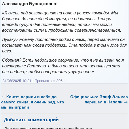
Алессандро Буонджорно:
«Я очень рад возвращению на поле и успеху команды. Мы
боролись до последней минуты, не сдавались. Теперь
впереди будут две полезные недели, чтобы мы могли
восстановить силы и продолжать совершенствоваться.
Лукаку? Ромелу постоянно рядом с нами, перед матчами он
посылает нам слова поддержки. Эта победа в том числе для
него.
Сборная? Есть небольшое огорчение, что я не вызван, но я
поговорил с Гаттузо, и было решено, что использую эти
две недели, чтобы наверстать упущенное.»
31/08/2025 10:21
|
Просмотры: 306
|
←
Конте: верили в себя до
Официально: Элиф Эльмас
самого конца, я очень рад, что
перешел в Наполи
→
мы выиграли
Добавить комментарий
Для отправки комментария вам необходимо