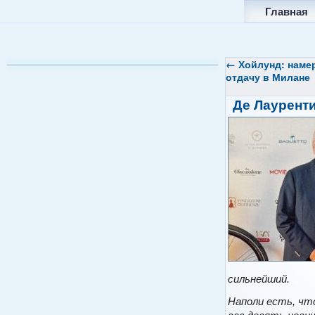
Главная
←
Хойлунд: наме
отдачу в Милане
Де Лауренти
сильнейший.
Наполи есть, что