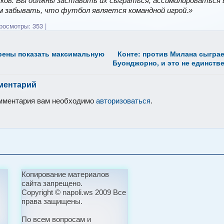
чков. Вы должны заставить их сыграться, ассимилироваться
м забывать, что футбол является командной игрой.»
осмотры: 353
|
рены показать максимальную
Конте: против Милана сыграе
Буонджорно, и это не единств
ментарий
омментария вам необходимо
авторизоваться
.
Копирование материалов
сайта запрещено.
Copyright © napoli.ws 2009 Все
права защищены.
По всем вопросам и