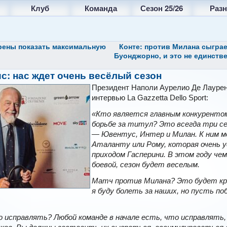
Клуб
Команда
Сезон 25/26
Разн
рены показать максимальную
Конте: против Милана сыграе
Буонджорно, и это не единств
с: нас ждет очень весёлый сезон
Президент Наполи Аурелио Де Лаурен
интервью La Gazzetta Dello Sport:
«Кто является главным конкурентом
борьбе за титул? Это всегда три с
— Ювентус, Интер и Милан. К ним м
Аталанту или Рому, которая очень у
приходом Гасперини. В этом году че
боевой, сезон будет веселым.
Матч против Милана? Это будет кр
я буду болеть за наших, но пусть п
 исправлять? Любой команде в начале есть, что исправлять, 