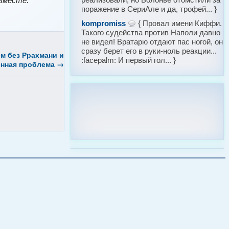
 вместе.
поражение в СериАле и да, трофей... }
kompromiss
{ Провал имени Киффи.
Такого судейства против Наполи давно
не видел! Вратарю отдают пас ногой, он
сразу берет его в руки-ноль реакции...
м без Ррахмани и
:facepalm: И первый гол... }
енная проблема
→