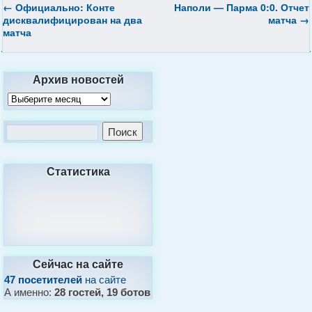
←
Официально: Конте
Наполи — Парма 0:0. Отчет
дисквалифицирован на два
матча
→
матча
Архив новостей
Статистика
Сейчас на сайте
47 посетителей
на сайте
А именно:
28 гостей, 19 ботов