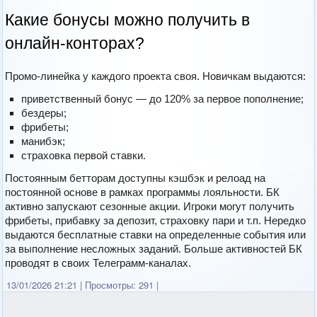
Какие бонусы можно получить в
онлайн-конторах?
Промо-линейка у каждого проекта своя. Новичкам выдаются:
приветственный бонус — до 120% за первое пополнение;
бездеры;
фрибеты;
манибэк;
страховка первой ставки.
Постоянным бетторам доступны кэшбэк и релоад на
постоянной основе в рамках программы лояльности. БК
активно запускают сезонные акции. Игроки могут получить
фрибеты, прибавку за депозит, страховку пари и т.п. Нередко
выдаются бесплатные ставки на определенные события или
за выполнение несложных заданий. Больше активностей БК
проводят в своих Телеграмм-каналах.
13/01/2026 21:21
|
Просмотры: 291
|