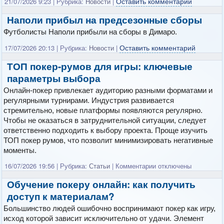
Оставить комментарий
21/07/2026 9:23
|
Рубрика:
Новости
|
Наполи прибыл на предсезонные сборы
Футболисты Наполи прибыли на сборы в Димаро.
Оставить комментарий
17/07/2026 20:13
|
Рубрика:
Новости
|
ТОП покер-румов для игры: ключевые
параметры выбора
Онлайн-покер привлекает аудиторию разными форматами и
регулярными турнирами. Индустрия развивается
стремительно, новые платформы появляются регулярно.
Чтобы не оказаться в затруднительной ситуации, следует
ответственно подходить к выбору проекта. Проще изучить
ТОП покер румов, что позволит минимизировать негативные
моменты.
16/07/2026 19:56
|
Рубрика:
Статьи
|
Комментарии
отключены
Обучение покеру онлайн: как получить
доступ к материалам?
Большинство людей ошибочно воспринимают покер как игру,
исход которой зависит исключительно от удачи. Элемент