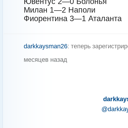
Ювентус 2—0 Болонья
Милан 1—2 Наполи
Фиорентина 3—1 Аталанта
darkkaysman26
: теперь зарегистр
месяцев назад
darkka
@darkka