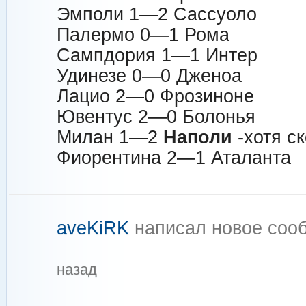
Эмполи 1—2 Сассуоло
Палермо 0—1 Рома
Сампдория 1—1 Интер
Удинезе 0—0 Дженоа
Лацио 2—0 Фрозиноне
Ювентус 2—0 Болонья
Милан 1—2
Наполи
-хотя ск
Фиорентина 2—1 Аталанта
aveKiRK
написал новое со
назад