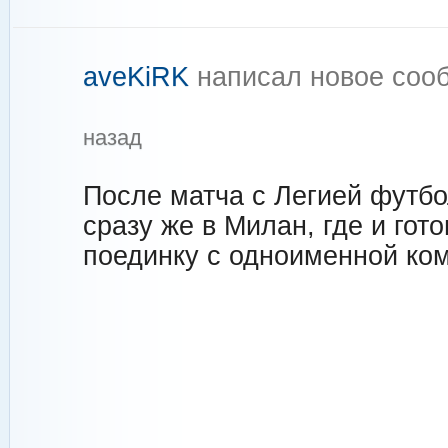
aveKiRK
написал новое со
назад
После матча с Легией футб
сразу же в Милан, где и гот
поединку с одноименной ко