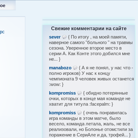
ое
Свежие комментарии на сайте
рс
sever
{ По итогу , на моей памяти,
наверное самого "больного " на травмы
сезона. Уверенное второе место в
серии А. Как Конте этого добился мне
не... }
manabozo
{ А я не понял, у нас что -
полно игроков) У нас к концу
чемпионата 9 человек живых останется
:wow: }
kompromiss
{ обидно потерянные
очки, которых в конце мая команде не
хватит для титула :facepalm: }
kompromiss
{ очень понравилась
игра команды в этом матче, было
весело, команда летала, жаль, не все
реализовали, но Болонье отомстили за
поражение в СериАле и да, трофей... }