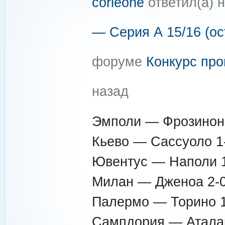
corleone
ответил(а) 
— Серия А 15/16 (ос
форуме
Конкурс про
назад
Эмполи — Фрозинон
Кьево — Сассуоло 1
Ювентус — Наполи 
Милан — Дженоа 2-
Палермо — Торино 1
Сампдория — Аталан