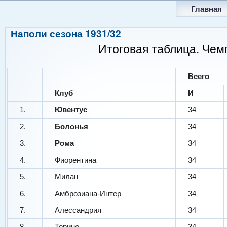
Главная
Наполи сезона 1931/32
Итоговая таблица. Чем
Всего
Клуб
И
1.
Ювентус
34
2.
Болонья
34
3.
Рома
34
4.
Фиорентина
34
5.
Милан
34
6.
Амброзиана-Интер
34
7.
Алессандрия
34
8.
Торино
34