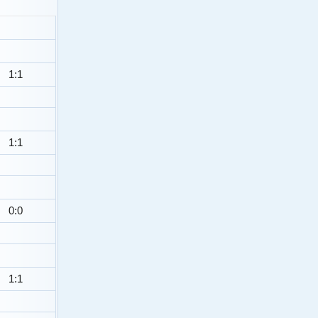
1:1
1:1
0:0
1:1