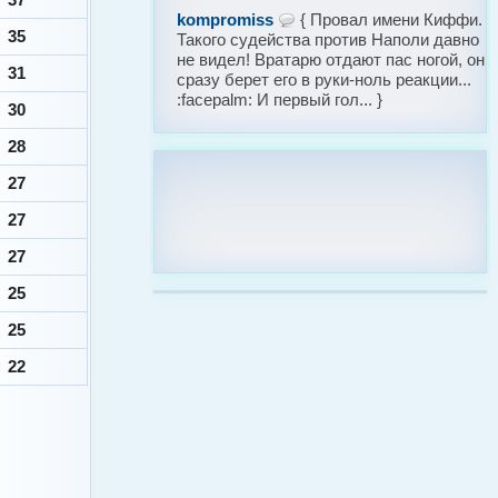
kompromiss
{ Провал имени Киффи.
35
Такого судейства против Наполи давно
не видел! Вратарю отдают пас ногой, он
31
сразу берет его в руки-ноль реакции...
:facepalm: И первый гол... }
30
28
27
27
27
25
25
22