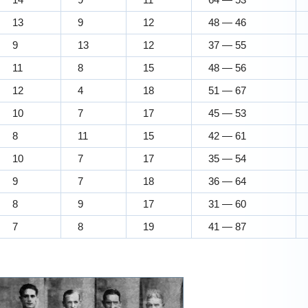
13
9
12
48 — 46
9
13
12
37 — 55
11
8
15
48 — 56
12
4
18
51 — 67
10
7
17
45 — 53
8
11
15
42 — 61
10
7
17
35 — 54
9
7
18
36 — 64
8
9
17
31 — 60
7
8
19
41 — 87