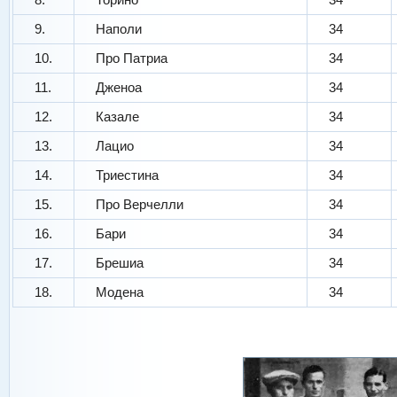
9.
Наполи
34
10.
Про Патриа
34
11.
Дженоа
34
12.
Казале
34
13.
Лацио
34
14.
Триестина
34
15.
Про Верчелли
34
16.
Бари
34
17.
Брешиа
34
18.
Модена
34