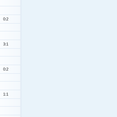
0:2
3:1
0:2
1:1