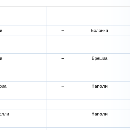
ли
–
Болонья
ли
–
Брешиа
риа
–
Наполи
елли
–
Наполи