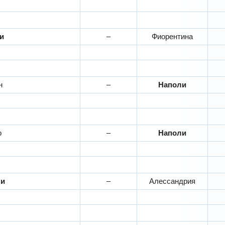
ли
–
Фиорентина
н
–
Наполи
о
–
Наполи
ли
–
Алессандрия