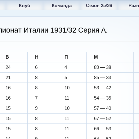
Клуб
Команда
Сезон 25/26
Разн
пионат Италии 1931/32 Серия A.
В
Н
П
М
24
6
4
89 — 38
21
8
5
85 — 33
16
8
10
53 — 42
16
7
11
54 — 35
15
9
10
57 — 40
15
8
11
67 — 52
15
8
11
66 — 53
14
9
11
64 — 53