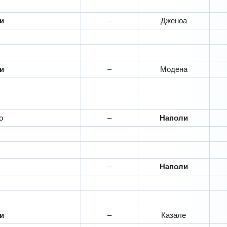
ли
–
Дженоа
ли
–
Модена
о
–
Наполи
–
Наполи
ли
–
Казале