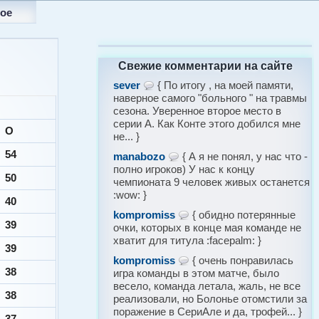
ое
Свежие комментарии на сайте
sever
{ По итогу , на моей памяти,
наверное самого "больного " на травмы
сезона. Уверенное второе место в
серии А. Как Конте этого добился мне
О
не... }
54
manabozo
{ А я не понял, у нас что -
полно игроков) У нас к концу
50
чемпионата 9 человек живых останется
:wow: }
40
kompromiss
{ обидно потерянные
39
очки, которых в конце мая команде не
хватит для титула :facepalm: }
39
kompromiss
{ очень понравилась
38
игра команды в этом матче, было
весело, команда летала, жаль, не все
38
реализовали, но Болонье отомстили за
поражение в СериАле и да, трофей... }
37