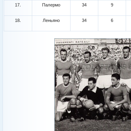
17.
Палермо
34
9
18.
Леньяно
34
6