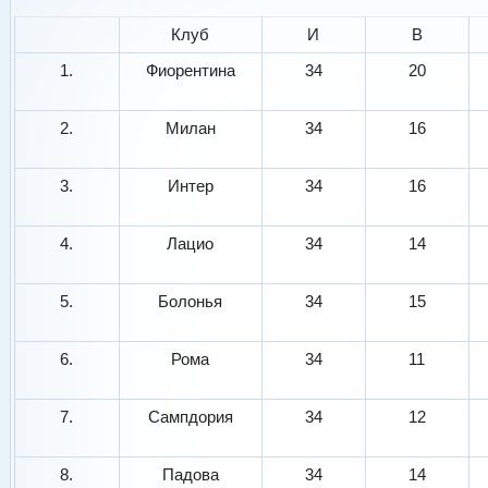
Клуб
И
В
1.
Фиорентина
34
20
2.
Милан
34
16
3.
Интер
34
16
4.
Лацио
34
14
5.
Болонья
34
15
6.
Рома
34
11
7.
Сампдория
34
12
8.
Падова
34
14