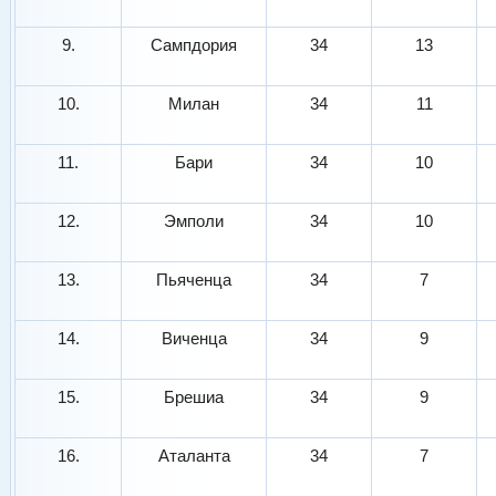
9.
Сампдория
34
13
10.
Милан
34
11
11.
Бари
34
10
12.
Эмполи
34
10
13.
Пьяченца
34
7
14.
Виченца
34
9
15.
Брешиа
34
9
16.
Аталанта
34
7