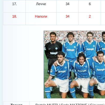
17.
Лечче
34
6
18.
Наполи
34
2