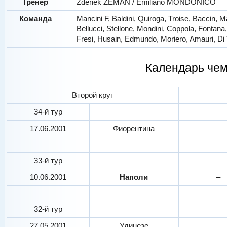
Тренер
Zdenek ZEMAN / Emiliano MONDONICO
Команда
Mancini F, Baldini, Quiroga, Troise, Baccin,
Bellucci, Stellone, Mondini, Coppola, Fontana
Fresi, Husain, Edmundo, Moriero, Amauri, Di Vi
Календарь че
Второй круг
34-й тур
17.06.2001
Фиорентина
–
33-й тур
10.06.2001
Наполи
–
32-й тур
27.05.2001
Удинезе
–