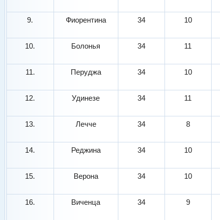
9.
Фиорентина
34
10
10.
Болонья
34
11
11.
Перуджа
34
10
12.
Удинезе
34
11
13.
Лечче
34
8
14.
Реджина
34
10
15.
Верона
34
10
16.
Виченца
34
9