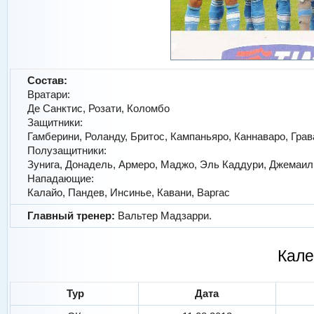
Состав:
Вратари:
Де Санктис, Розати, Коломбо
Защитники:
Гамберини, Роланду, Бритос, Кампаньяро, Каннаваро, Грав
Полузащитники:
Зунига, Донадель, Армеро, Маджо, Эль Каддури, Джемаил
Нападающие:
Калайо, Пандев, Инсинье, Кавани, Варгас
Главный тренер:
Вальтер Мадзарри.
Кале
Тур
Дата