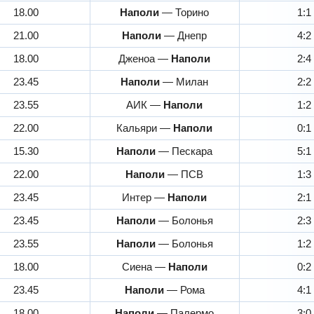
18.00
Наполи
— Торино
1:1
21.00
Наполи
— Днепр
4:2
18.00
Дженоа —
Наполи
2:4
23.45
Наполи
— Милан
2:2
23.55
АИК —
Наполи
1:2
22.00
Кальяри —
Наполи
0:1
15.30
Наполи
— Пескара
5:1
22.00
Наполи
— ПСВ
1:3
23.45
Интер —
Наполи
2:1
23.45
Наполи
— Болонья
2:3
23.55
Наполи
— Болонья
1:2
18.00
Сиена —
Наполи
0:2
23.45
Наполи
— Рома
4:1
18.00
Наполи
— Палермо
3:0