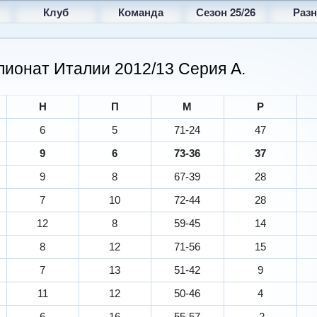
Клуб
Команда
Сезон 25/26
Разн
пионат Италии 2012/13 Серия A.
Н
П
М
Р
6
5
71-24
47
9
6
73-36
37
9
8
67-39
28
7
10
72-44
28
12
8
59-45
14
8
12
71-56
15
7
13
51-42
9
11
12
50-46
4
6
16
55-57
-2