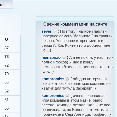
ое
Свежие комментарии на сайте
sever
{ По итогу , на моей памяти,
наверное самого "больного " на травмы
О
сезона. Уверенное второе место в
серии А. Как Конте этого добился мне
87
не... }
78
manabozo
{ А я не понял, у нас что -
полно игроков) У нас к концу
72
чемпионата 9 человек живых останется
:wow: }
70
kompromiss
{ обидно потерянные
66
очки, которых в конце мая команде не
хватит для титула :facepalm: }
62
kompromiss
{ очень понравилась
61
игра команды в этом матче, было
весело, команда летала, жаль, не все
56
реализовали, но Болонье отомстили за
поражение в СериАле и да, трофей... }
54