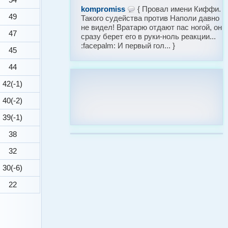
kompromiss
{ Провал имени Киффи.
49
Такого судейства против Наполи давно
не видел! Вратарю отдают пас ногой, он
47
сразу берет его в руки-ноль реакции...
:facepalm: И первый гол... }
45
44
42(-1)
40(-2)
39(-1)
38
32
30(-6)
22