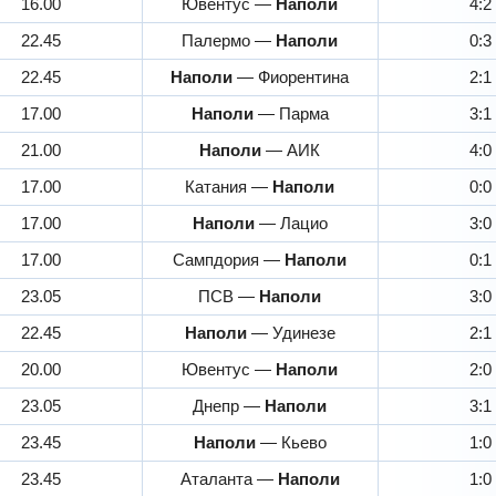
16.00
Ювентус —
Наполи
4:2
22.45
Палермо —
Наполи
0:3
22.45
Наполи
— Фиорентина
2:1
17.00
Наполи
— Парма
3:1
21.00
Наполи
— АИК
4:0
17.00
Катания —
Наполи
0:0
17.00
Наполи
— Лацио
3:0
17.00
Сампдория —
Наполи
0:1
23.05
ПСВ —
Наполи
3:0
22.45
Наполи
— Удинезе
2:1
20.00
Ювентус —
Наполи
2:0
23.05
Днепр —
Наполи
3:1
23.45
Наполи
— Кьево
1:0
23.45
Аталанта —
Наполи
1:0