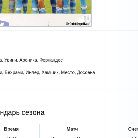
а, Увини, Ароника, Фернандес
и, Бехрами, Инлер, Хамшик, Место, Доссена
ндарь сезона
Время
Матч
Сче