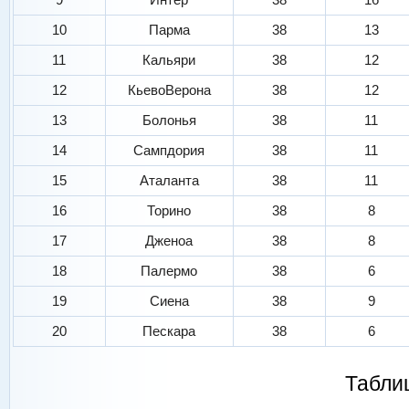
10
Парма
38
13
11
Кальяри
38
12
12
КьевоВерона
38
12
13
Болонья
38
11
14
Сампдория
38
11
15
Аталанта
38
11
16
Торино
38
8
17
Дженоа
38
8
18
Палермо
38
6
19
Сиена
38
9
20
Пескара
38
6
Табли