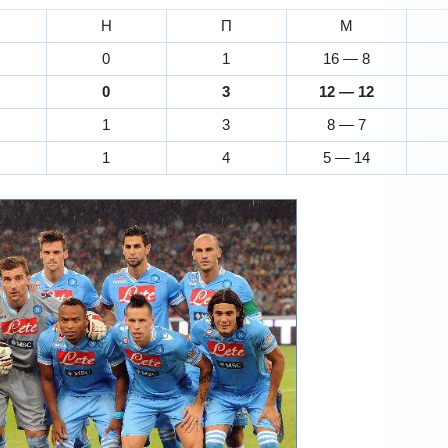
Н
П
М
0
1
16 — 8
0
3
12 — 12
1
3
8 — 7
1
4
5 — 14