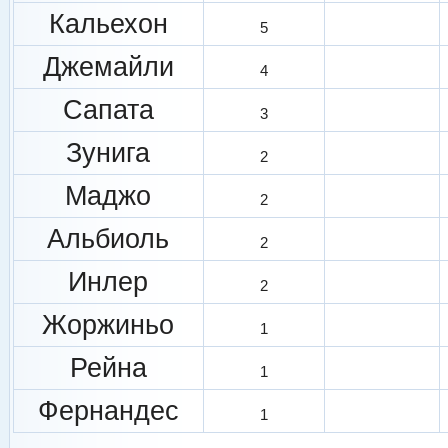
Кальехон
5
Джемайли
4
Сапата
3
Зунига
2
Маджо
2
Альбиоль
2
Инлер
2
Жоржиньо
1
Рейна
1
Фернандес
1