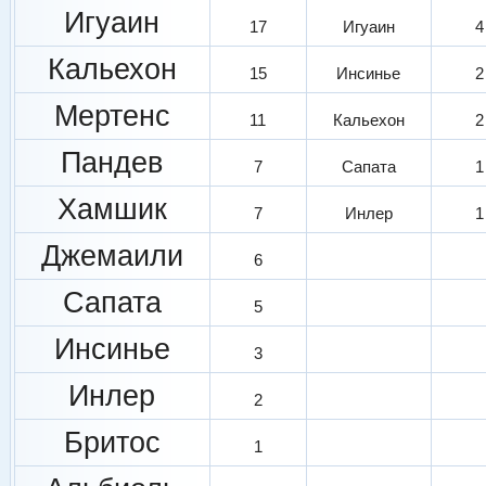
Игуаин
17
Игуаин
4
Кальехон
15
Инсинье
2
Мертенс
11
Кальехон
2
Пандев
7
Сапата
1
Хамшик
7
Инлер
1
Джемаили
6
Сапата
5
Инсинье
3
Инлер
2
Бритос
1