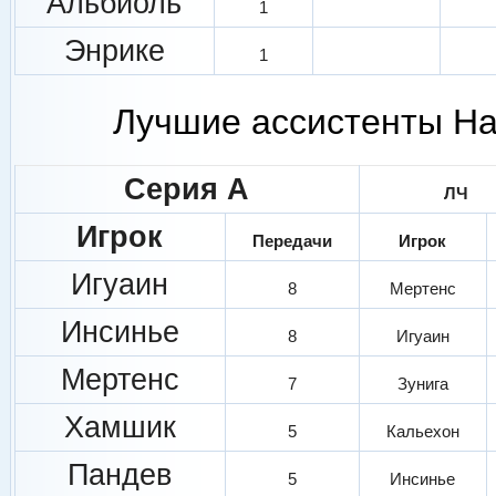
Альбиоль
1
Энрике
1
Лучшие ассистенты На
Серия А
ЛЧ
Игрок
Передачи
Игрок
Игуаин
8
Мертенс
Инсинье
8
Игуаин
Мертенс
7
Зунига
Хамшик
5
Кальехон
Пандев
5
Инсинье