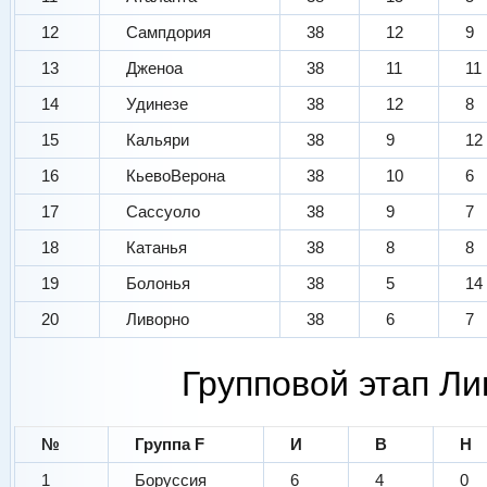
12
Сампдория
38
12
9
13
Дженоа
38
11
11
14
Удинезе
38
12
8
15
Кальяри
38
9
12
16
КьевоВерона
38
10
6
17
Сассуоло
38
9
7
18
Катанья
38
8
8
19
Болонья
38
5
14
20
Ливорно
38
6
7
Групповой этап Ли
№
Группа F
И
В
Н
1
Боруссия
6
4
0