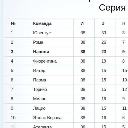
Серия 
№
Команда
И
В
Н
1
Ювентус
38
33
3
2
Рома
38
26
7
3
Наполи
38
23
9
4
Фиорентина
38
19
8
5
Интер
38
15
15
6
Парма
38
15
13
7
Торино
38
15
12
8
Милан
38
16
9
9
Лацио
38
15
11
10
Эллас Верона
38
16
6
11
Аталанта
38
15
5