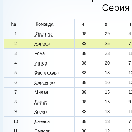
Серия 
№
Команда
и
в
н
1
Ювентус
38
29
4
2
Наполи
38
25
7
3
Рома
38
23
1
4
Интер
38
20
7
5
Фиорентина
38
18
1
6
Сассуоло
38
16
1
7
Милан
38
15
1
8
Лацио
38
15
9
9
Кьево
38
13
1
10
Дженоа
38
13
7
11
Эмполи
38
12
1