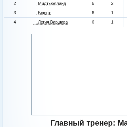
2
Мидтьюлланд
6
2
3
Брюгге
6
1
4
Легия Варшава
6
1
Главный тренер: М