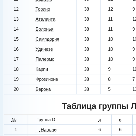
12
Торино
38
12
9
13
Аталанта
38
11
1
14
Болонья
38
11
9
15
Сампдория
38
10
1
16
Удинезе
38
10
9
17
Палермо
38
10
9
18
Карпи
38
9
1
19
Фрозиноне
38
8
7
20
Верона
38
5
1
Таблица группы 
№
Группа D
и
в
1
Наполи
6
6