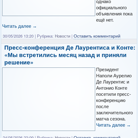
однако
официального
объявления пока
ещё нет.
Читать далее
→
Оставить комментарий
30/05/2026 13:20
|
Рубрика:
Новости
|
Пресс-конференция Де Лаурентиса и Конте:
«Мы встретились месяц назад и приняли
решение»
Президент
Наполи Аурелио
Де Лаурентис и
Антонио Конте
посетили пресс-
конференцию
после
заключительного
матча сезона.
Читать далее
→
Оставить комментарий
24/05/2026 22:09
|
Рубрика:
Новости
|