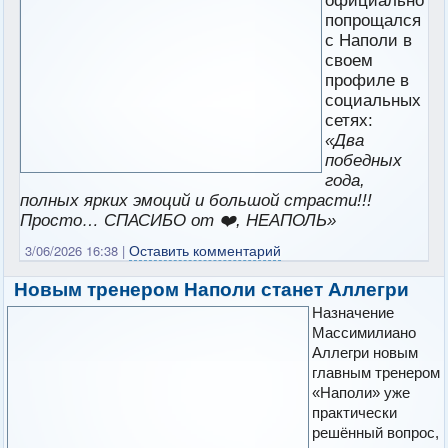
официально
попрощался
с Наполи в
своем
профиле в
социальных
сетях:
«Два
победных
года,
полных ярких эмоций и большой страсти!!!
Просто… СПАСИБО от ❤️, НЕАПОЛЬ»
Оставить комментарий
3/06/2026 16:38
|
Новым тренером Наполи станет Аллегри
Назначение
Массимилиано
Аллегри новым
главным тренером
«Наполи» уже
практически
решённый вопрос,