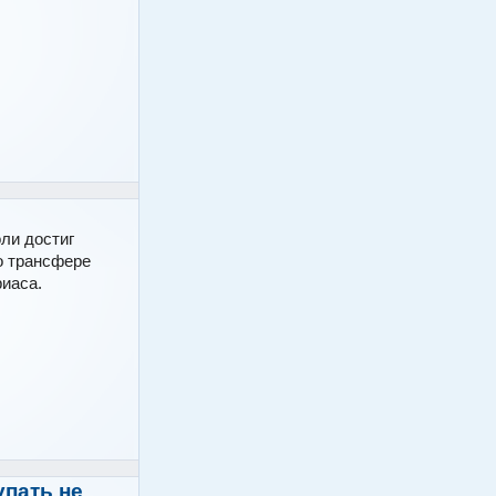
оли достиг
о трансфере
иаса.
упать не