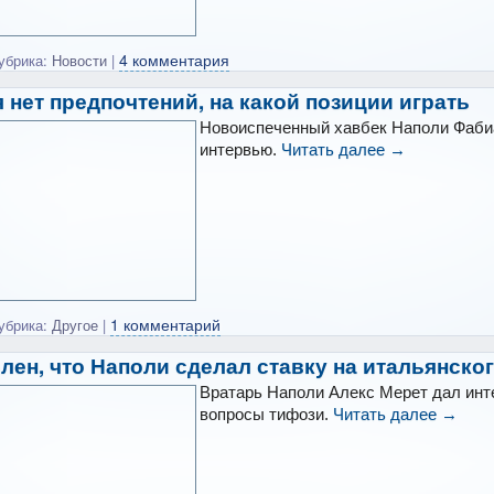
4 комментария
убрика:
Новости
|
я нет предпочтений, на какой позиции играть
Новоиспеченный хавбек Наполи Фаби
интервью.
Читать далее
→
1 комментарий
убрика:
Другое
|
лен, что Наполи сделал ставку на итальянско
Вратарь Наполи Алекс Мерет дал инте
вопросы тифози.
Читать далее
→