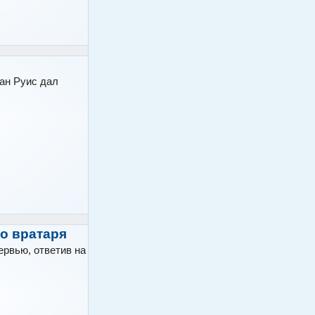
ан Руис дал
го вратаря
рвью, ответив на