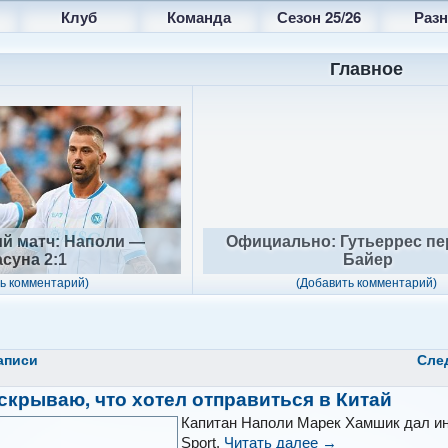
Клуб
Команда
Сезон 25/26
Разн
Главное
й матч: Наполи —
Официально: Гутьеррес пе
суна 2:1
Байер
ь комментарий)
(Добавить комментарий)
аписи
Сле
скрываю, что хотел отправиться в Китай
Капитан Наполи Марек Хамшик дал и
Sport.
Читать далее
→