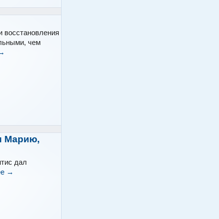
оки восстановления
льными, чем
→
и Марию,
тис дал
ее
→