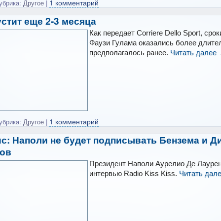
1 комментарий
убрика:
Другое
|
стит еще 2-3 месяца
Как передает Corriere Dello Sport, ср
Фаузи Гулама оказались более длите
предполагалось ранее.
Читать далее
1 комментарий
убрика:
Другое
|
с: Наполи не будет подписывать Бензема и Д
ков
Президент Наполи Аурелио Де Лаурен
интервью Radio Kiss Kiss.
Читать дал