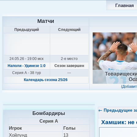
Главная
Матчи
Предыдущий
Следующий
24.05.26 - 19:00 мск
2-е место
Наполи - Удинезе 1:0
Сезон завершен
Серия А - 38 тур
---
Товарищески
Оса
Календарь сезона 25/26
(Добавит
←
Предыдущие з
Бомбардиры
Хамшик: не 
Серия А
Игрок
Голы
Хойлунд
13