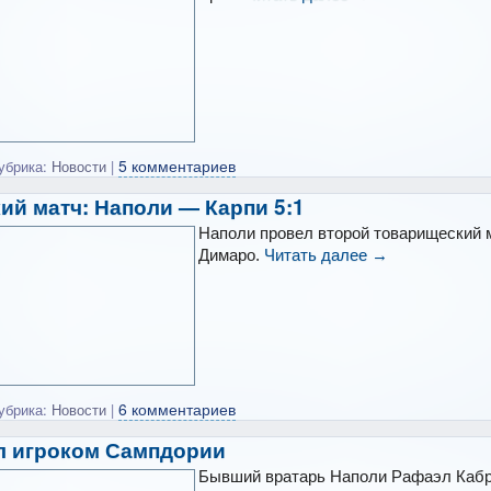
5 комментариев
убрика:
Новости
|
ий матч: Наполи — Карпи 5:1
Наполи провел второй товарищеский м
Димаро.
Читать далее
→
6 комментариев
убрика:
Новости
|
л игроком Сампдории
Бывший вратарь Наполи Рафаэл Кабр