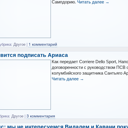
Сампдорию.
Читать далее
→
1 комментарий
убрика:
Другое
|
овится подписать Ариаса
Как передает Corriere Dello Sport, Нап
договоренности с руководством ПСВ 
колумбийского защитника Сантьяго Ар
Читать далее
→
3 комментария
брика:
Другое
|
с: мы не интересуемся Видалем и Кавани пок