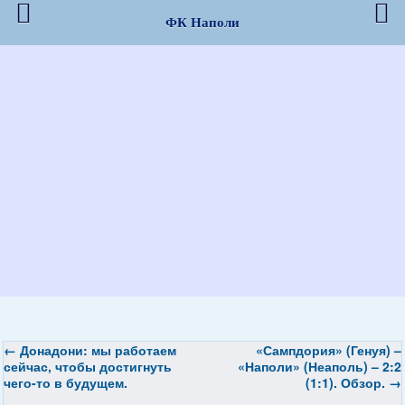
ФК Наполи
←
Донадони: мы работаем
«Сампдория» (Генуя) –
сейчас, чтобы достигнуть
«Наполи» (Неаполь) – 2:2
чего-то в будущем.
(1:1). Обзор.
→