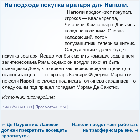
На подходе покупка вратаря для Наполи.
Наполи
продолжает покупать
игроков — Квальярелла,
Чигарини, Кампаньяро. Двигаясь
назад по позициям. Сперва
нападающий, потом
полузащитник, теперь защитник.
Следуя логике, далее будет
покупка вратаря. Йеццо мог бы сменить команду, ведь в нем
заинтересована Рома, однако он врядли захочет быть
сменщиком Дони, в то время как первоочередная цель для
неаполитанцев — это вратарь Кальяри Федерико Маркетти,
но если
Napoli
не сможет подписать голкипера сардинцев, то
следующим под прицел попадает Морган Де Санктис.
Источник: tuttonapoli.net
14/06/2009 0:00
|
Просмотры: 739
|
←
Де Лаурентис: Лавесси
Наполи
продолжает работать
должен прекратить посещать
на трасферном рынке.
→
проституток.