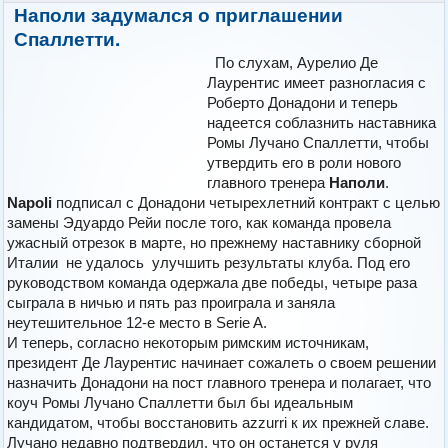
Наполи
задумался о приглашении
Спаллетти.
По слухам, Аурелио Де
Лаурентис имеет разногласия с
Роберто Донадони и теперь
надеется соблазнить наставника
Ромы Лучано Спаллетти, чтобы
утвердить его в роли нового
главного тренера
Наполи
.
Napoli
подписал с Донадони четырехлетний контракт с целью
замены Эдуардо Рейи после того, как команда провела
ужасный отрезок в марте, но прежнему наставнику сборной
Италии не удалось улучшить результаты клуба. Под его
руководством команда одержала две победы, четыре раза
сыграла в ничью и пять раз проиграла и заняла
неутешительное 12-е место в Serie A.
И теперь, согласно некоторым римским источникам,
президент Де Лаурентис начинает сожалеть о своем решении
назначить Донадони на пост главного тренера и полагает, что
коуч Ромы Лучано Спаллетти был бы идеальным
кандидатом, чтобы восстановить аzzurri к их прежней славе.
Лучано недавно подтвердил, что он останется у руля