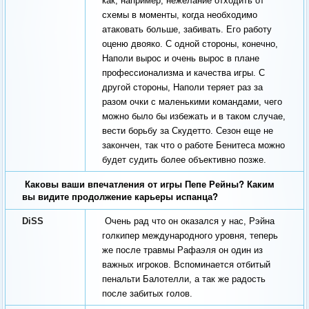
как, например, нежелание отходить от
схемы в моменты, когда необходимо
атаковать больше, забивать. Его работу
оценю двояко. С одной стороны, конечно,
Наполи вырос и очень вырос в плане
профессионализма и качества игры. С
другой стороны, Наполи теряет раз за
разом очки с маленькими командами, чего
можно было бы избежать и в таком случае,
вести борьбу за Скудетто. Сезон еще не
закончен, так что о работе Бенитеса можно
будет судить более объективно позже.
Каковы ваши впечатления от игры Пепе Рейны? Каким
вы видите продолжение карьеры испанца?
DiSS
Очень рад что он оказался у нас, Рэйна
голкипер международного уровня, теперь
же после травмы Рафаэля он один из
важных игроков. Вспоминается отбитый
пенальти Балотелли, а так же радость
после забитых голов.