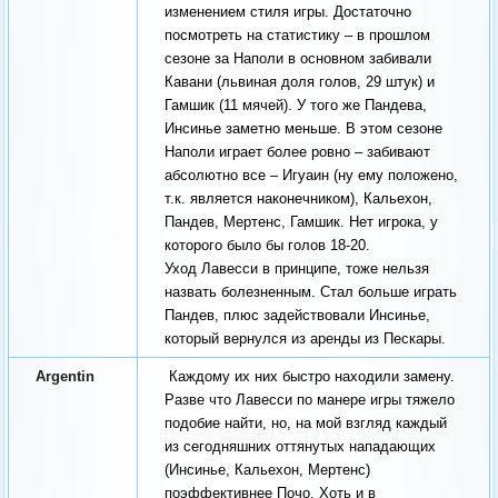
изменением стиля игры. Достаточно
посмотреть на статистику – в прошлом
сезоне за Наполи в основном забивали
Кавани (львиная доля голов, 29 штук) и
Гамшик (11 мячей). У того же Пандева,
Инсинье заметно меньше. В этом сезоне
Наполи играет более ровно – забивают
абсолютно все – Игуаин (ну ему положено,
т.к. является наконечником), Кальехон,
Пандев, Мертенс, Гамшик. Нет игрока, у
которого было бы голов 18-20.
Уход Лавесси в принципе, тоже нельзя
назвать болезненным. Стал больше играть
Пандев, плюс задействовали Инсинье,
который вернулся из аренды из Пескары.
Argentin
Каждому их них быстро находили замену.
Разве что Лавесси по манере игры тяжело
подобие найти, но, на мой взгляд каждый
из сегодняшних оттянутых нападающих
(Инсинье, Кальехон, Мертенс)
поэффективнее Почо. Хоть и в