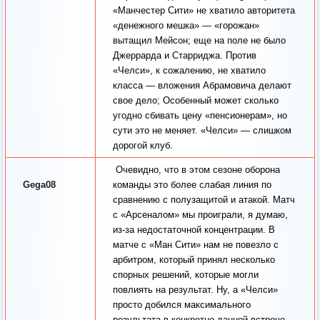
«Манчестер Сити» не хватило авторитета
«денежного мешка» — «горожан»
вытащил Мейсон; еще на поле не было
Джеррарда и Старриджа. Против
«Челси», к сожалению, не хватило
класса — вложения Абрамовича делают
свое дело; Особенный может сколько
угодно сбивать цену «пенсионерам», но
сути это не меняет. «Челси» — слишком
дорогой клуб.
Очевидно, что в этом сезоне оборона
Gega08
команды это более слабая линия по
сравнению с полузащитой и атакой. Матч
с «Арсеналом» мы проиграли, я думаю,
из-за недостаточной концентрации. В
матче с «Ман Сити» нам не повезло с
арбитром, который принял несколько
спорных решений, которые могли
повлиять на результат. Ну, а «Челси»
просто добился максимального
результата в конкретно данной встрече.