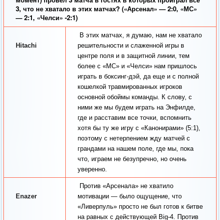
3, что не хватало в этих матчах? («Арсенал» — 2:0, «МС»
— 2:1, «Челси» -2:1)
В этих матчах, я думаю, нам не хватало
Hitachi
решительности и слаженной игры в
центре поля и в защитной линии, тем
более с «МС» и «Челси» нам пришлось
играть в боксинг-дэй, да еще и с полной
кошелкой травмированных игроков
основной обоймы команды. К слову, с
ними же мы будем играть на Энфилде,
где и расставим все точки, вспомнить
хотя бы ту же игру с «Канонирами» (5:1),
поэтому с нетерпением жду матчей с
грандами на нашем поле, где мы, пока
что, играем не безупречно, но очень
уверенно.
Против «Арсенала» не хватило
Enazer
мотивации — было ощущение, что
«Ливерпуль» просто не был готов к битве
на равных с действующей Big-4. Против