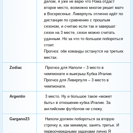
делом, я уже не верю что Рома отдаст
второе место, возможно многое решит матч
в Воскресенье. Ливерпуль отлично идёт по
дистанции по сравнению с прошлым
сезоном, и считаю если так и завершат
сезон на 3 месте, сезон можно считать
удачным. Но за что то большое побороться
стоит.
Прогноз: обе команды останутся на третьих
местах.
Zodiac
Прогноз для Наполи – 3 место в
чемпионате и выигрыш Кубка Италии.
Прогноз для Ливерпуля – 3 место в
чемпионате.
Argentin
3 место. Ну и большое такое «может
быть» в отношении кубка Италии. За
английским футболом не слежу.
Gargano23
Наполи должен побороться за вторую
строчку и, как минимум, занять третье. И
первоочередными задачами лично Я