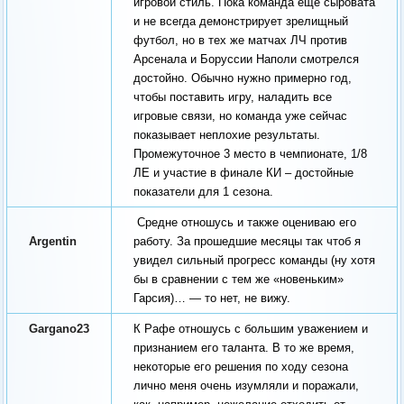
игровой стиль. Пока команда еще сыровата
и не всегда демонстрирует зрелищный
футбол, но в тех же матчах ЛЧ против
Арсенала и Боруссии Наполи смотрелся
достойно. Обычно нужно примерно год,
чтобы поставить игру, наладить все
игровые связи, но команда уже сейчас
показывает неплохие результаты.
Промежуточное 3 место в чемпионате, 1/8
ЛЕ и участие в финале КИ – достойные
показатели для 1 сезона.
Средне отношусь и также оцениваю его
Argentin
работу. За прошедшие месяцы так чтоб я
увидел сильный прогресс команды (ну хотя
бы в сравнении с тем же «новеньким»
Гарсия)… — то нет, не вижу.
Gargano23
К Рафе отношусь с большим уважением и
признанием его таланта. В то же время,
некоторые его решения по ходу сезона
лично меня очень изумляли и поражали,