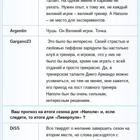
талант. На одном имени и харизме не
уехать. Нужен опыт, к тому же, не каждый
великий игрок – великий тренер. А Наполи
– не место для экспериментов.
Argentin
Чушь. Он Великий игрок. Точка.
Gargano23
Это было бы интересно. Своей страстью и
любовью тиффози зарядили бы настолько
клуб и тренера, и игроков, что у них не
было бы выбора, кроме как играть с всей
отдачей и просто прекрасно. Да, в
тренерском таланте Диего Армандо можно
усомниться, но тем не менее, мне кажется,
его приход на пост главного тренера
Наполи был бы очень сильным,
интересным решением.
Ваш прогноз на итоги сезона для «Наполи» и, если
следите, то итоги для «Ливерпуля» ?
DiSS
Все твердят о желание завершить сезон на
втором месте, но слова расходятся с