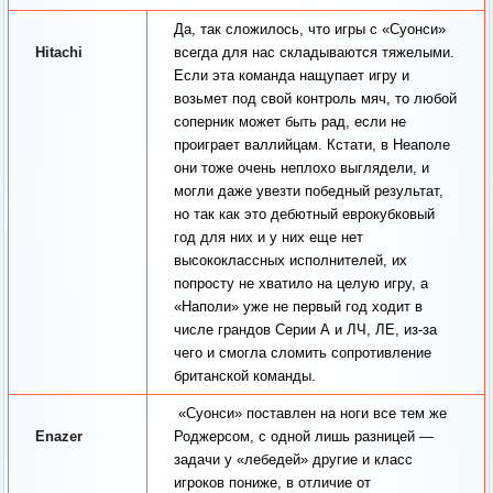
Да, так сложилось, что игры с «Суонси»
Hitachi
всегда для нас складываются тяжелыми.
Если эта команда нащупает игру и
возьмет под свой контроль мяч, то любой
соперник может быть рад, если не
проиграет валлийцам. Кстати, в Неаполе
они тоже очень неплохо выглядели, и
могли даже увезти победный результат,
но так как это дебютный еврокубковый
год для них и у них еще нет
высококлассных исполнителей, их
попросту не хватило на целую игру, а
«Наполи» уже не первый год ходит в
числе грандов Серии А и ЛЧ, ЛЕ, из-за
чего и смогла сломить сопротивление
британской команды.
«Суонси» поставлен на ноги все тем же
Enazer
Роджерсом, с одной лишь разницей —
задачи у «лебедей» другие и класс
игроков пониже, в отличие от