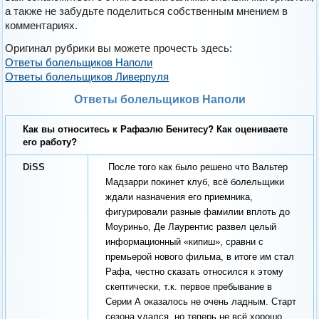
а также не забудьте поделиться собственным мнением в
комментариях.
Оригинал рубрики вы можете прочесть здесь:
Ответы болельщиков Наполи
Ответы болельщиков Ливерпуля
Ответы болельщиков Наполи
Как вы относитесь к Рафаэлю Бенитесу? Как оцениваете
его работу?
DiSS
После того как было решено что Вальтер
Мадзарри покинет клуб, всё болельщики
ждали назначения его приемника,
фигурировали разные фамилии вплоть до
Моуриньо, Де Лаурентис развел целый
информационный «кипиш», сравни с
премьерой нового фильма, в итоге им стал
Рафа, честно сказать относился к этому
скептически, т.к. первое пребывание в
Серии А оказалось не очень ладным. Старт
сезона удался, но теперь не всё хорошо,