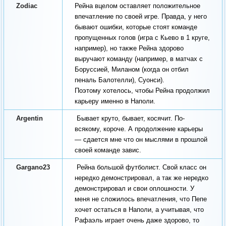
Zodiac
Рейна вцелом оставляет положительное
впечатление по своей игре. Правда, у него
бывают ошибки, которые стоят команде
пропущенных голов (игра с Кьево в 1 круге,
например), но также Рейна здорово
выручают команду (например, в матчах с
Боруссией, Миланом (когда он отбил
пеналь Балотелли), Суонси).
Поэтому хотелось, чтобы Рейна продолжил
карьеру именно в Наполи.
Argentin
Бывает круто, бывает, косячит. По-
всякому, короче. А продолжение карьеры
— сдается мне что он мыслями в прошлой
своей команде завис.
Gargano23
Рейна большой футболист. Свой класс он
нередко демонстрировал, а так же нередко
демонстрировал и свои оплошности. У
меня не сложилось впечатления, что Пепе
хочет остаться в Наполи, а учитывая, что
Рафаэль играет очень даже здорово, то