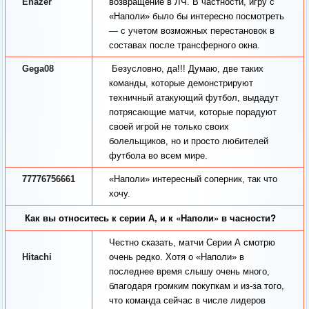
Enazer
возвращение в ЛЧ. В частности, игру с
«Наполи» было бы интересно посмотреть
— с учетом возможных перестановок в
составах после трансферного окна.
Gega08
Безусловно, да!!! Думаю, две таких
команды, которые демонстрируют
техничный атакующий футбол, выдадут
потрясающие матчи, которые порадуют
своей игрой не только своих
болельщиков, но и просто любителей
футбола во всем мире.
77776756661
«Наполи» интересный соперник, так что
хочу.
Как вы относитесь к серии А, и к «Наполи» в часности?
Честно сказать, матчи Серии А смотрю
Hitachi
очень редко. Хотя о «Наполи» в
последнее время слышу очень много,
благодаря громким покупкам и из-за того,
что команда сейчас в числе лидеров