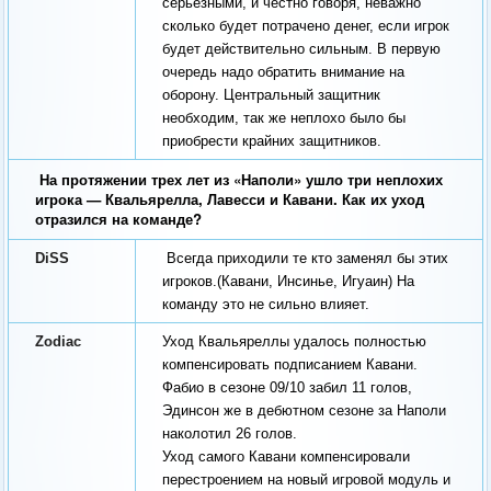
серьезными, и честно говоря, неважно
сколько будет потрачено денег, если игрок
будет действительно сильным. В первую
очередь надо обратить внимание на
оборону. Центральный защитник
необходим, так же неплохо было бы
приобрести крайних защитников.
На протяжении трех лет из «Наполи» ушло три неплохих
игрока — Квальярелла, Лавесси и Кавани. Как их уход
отразился на команде?
DiSS
Всегда приходили те кто заменял бы этих
игроков.(Кавани, Инсинье, Игуаин) На
команду это не сильно влияет.
Zodiac
Уход Квальяреллы удалось полностью
компенсировать подписанием Кавани.
Фабио в сезоне 09/10 забил 11 голов,
Эдинсон же в дебютном сезоне за Наполи
наколотил 26 голов.
Уход самого Кавани компенсировали
перестроением на новый игровой модуль и