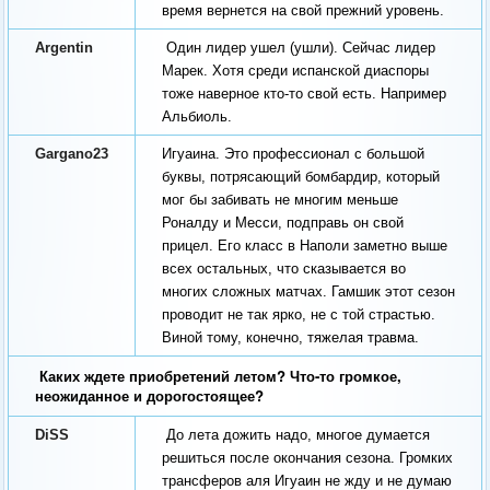
время вернется на свой прежний уровень.
Argentin
Один лидер ушел (ушли). Сейчас лидер
Марек. Хотя среди испанской диаспоры
тоже наверное кто-то свой есть. Например
Альбиоль.
Gargano23
Игуаина. Это профессионал с большой
буквы, потрясающий бомбардир, который
мог бы забивать не многим меньше
Роналду и Месси, подправь он свой
прицел. Его класс в Наполи заметно выше
всех остальных, что сказывается во
многих сложных матчах. Гамшик этот сезон
проводит не так ярко, не с той страстью.
Виной тому, конечно, тяжелая травма.
Каких ждете приобретений летом? Что-то громкое,
неожиданное и дорогостоящее?
DiSS
До лета дожить надо, многое думается
решиться после окончания сезона. Громких
трансферов аля Игуаин не жду и не думаю