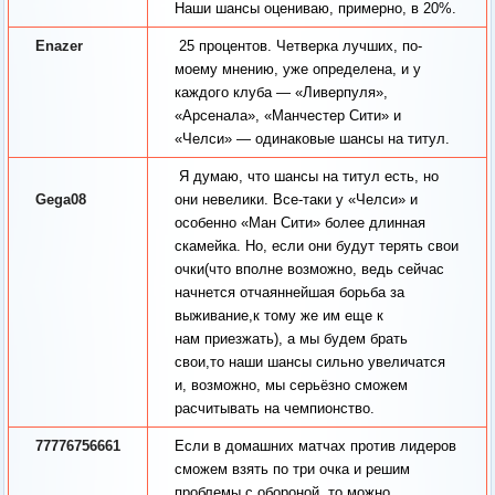
Наши шансы оцениваю, примерно, в 20%.
Enazer
25 процентов. Четверка лучших, по-
моему мнению, уже определена, и у
каждого клуба — «Ливерпуля»,
«Арсенала», «Манчестер Сити» и
«Челси» — одинаковые шансы на титул.
Я думаю, что шансы на титул есть, но
Gega08
они невелики. Все-таки у «Челси» и
особенно «Ман Сити» более длинная
скамейка. Но, если они будут терять свои
очки(что вполне возможно, ведь сейчас
начнется отчаяннейшая борьба за
выживание,к тому же им еще к
нам приезжать), а мы будем брать
свои,то наши шансы сильно увеличатся
и, возможно, мы серьёзно сможем
расчитывать на чемпионство.
77776756661
Если в домашних матчах против лидеров
сможем взять по три очка и решим
проблемы с обороной, то можно