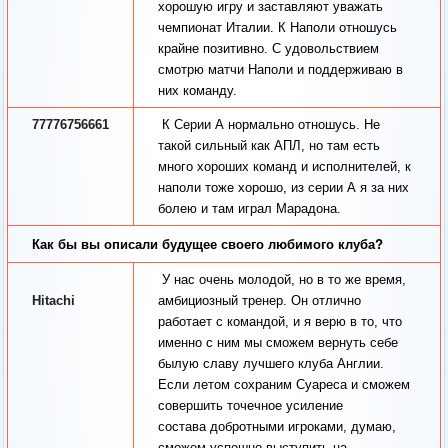
хорошую игру и заставляют уважать
чемпионат Италии. К Наполи отношусь
крайне позитивно. С удовольствием
смотрю матчи Наполи и поддерживаю в
них команду.
77776756661
К Серии А нормально отношусь. Не
такой сильный как АПЛ, но там есть
много хороших команд и исполнителей, к
наполи тоже хорошо, из серии А я за них
болею и там играл Марадона.
Как бы вы описали будущее своего любимого клуба?
У нас очень молодой, но в то же время,
Hitachi
амбициозный тренер. Он отлично
работает с командой, и я верю в то, что
именно с ним мы сможем вернуть себе
былую славу лучшего клуба Англии.
Если летом сохраним Суареса и сможем
совершить точечное усиление
состава добротными игроками, думаю,
сможем успешно выступить на