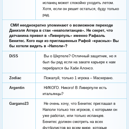
испанец может спокойно уходить летом.
Хотя, если он решит остаться, буду только
рад.
СМИ неоднократно упоминают о возможном переходе
Даниэля Аггера в стан «неаполитанцев». Не секрет, что
датчанина привел в «Ливерпуль» именно Рафаэль
Бенитес. Кого еще из приглашенных Рафой «красных» Вы
бы хотели видеть в «Наполи»?
DiSS
Вы о Шкртеле? Отличный защитник, но я
был бы рад если на закате карьере к нам
перебрался бы Хаби Алонсо.
Zodiac
Пожалуй, только 1 игрока – Маскерано.
Argentin
НИКОГО. Никого! В Ливерпуле есть
итальянцы?
Gargano23
Не очень хочу, что Бенитес приглашал в
Наполи только тех игроков, с которыми он
уже работал, или только испанцев.
Бенитес должен смотреть на всех
футболистов во всем мире, которые