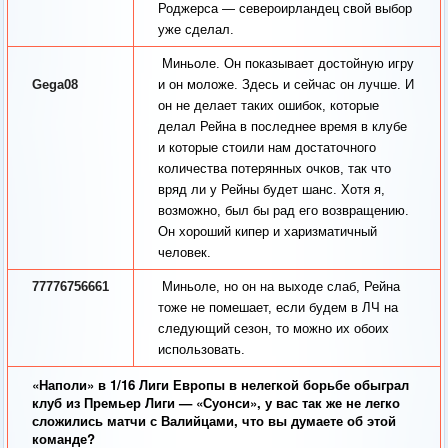
Роджерса — североирландец свой выбор
уже сделал.
Миньоле. Он показывает достойную игру
Gega08
и он моложе. Здесь и сейчас он лучше. И
он не делает таких ошибок, которые
делал Рейна в последнее время в клубе
и которые стоили нам достаточного
количества потерянных очков, так что
вряд ли у Рейны будет шанс. Хотя я,
возможно, был бы рад его возвращению.
Он хороший кипер и харизматичный
человек.
77776756661
Миньоле, но он на выходе слаб, Рейна
тоже не помешает, если будем в ЛЧ на
следующий сезон, то можно их обоих
использовать.
«Наполи» в 1/16 Лиги Европы в нелегкой борьбе обыграл
клуб из Премьер Лиги — «Суонси», у вас так же не легко
сложились матчи с Валийцами, что вы думаете об этой
команде?