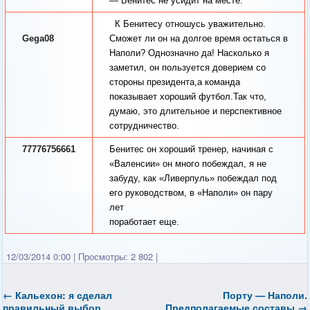
— Бенитес не усидит на месте.
К Бенитесу отношусь уважительно.
Gega08
Сможет ли он на долгое время остаться в
Наполи? Однозначно да! Насколько я
заметил, он пользуется доверием со
стороны президента,а команда
показывает хороший футбол.Так что,
думаю, это длительное и перспективное
сотрудничество.
77776756661
Бенитес он хороший тренер, начиная с
«Валенсии» он много побеждал, я не
забуду, как «Ливерпуль» побеждал под
его руководством, в «Наполи» он пару
лет
поработает еще.
12/03/2014 0:00
|
Просмотры: 2 802
|
←
Кальехон: я сделал
Порту — Наполи.
правильный выбор
Предполагаемые составы
→