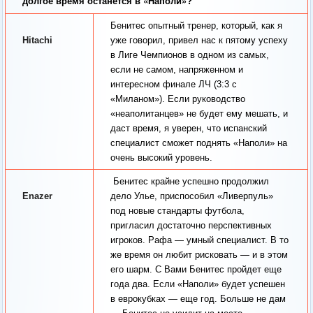
долгое время останется в «Наполи»?
Бенитес опытный тренер, который, как я
Hitachi
уже говорил, привел нас к пятому успеху
в Лиге Чемпионов в одном из самых,
если не самом, напряженном и
интересном финале ЛЧ (3:3 с
«Миланом»). Если руководство
«неаполитанцев» не будет ему мешать, и
даст время, я уверен, что испанский
специалист сможет поднять «Наполи» на
очень высокий уровень.
Бенитес крайне успешно продолжил
Enazer
дело Улье, приспособил «Ливерпуль»
под новые стандарты футбола,
пригласил достаточно перспективных
игроков. Рафа — умный специалист. В то
же время он любит рисковать — и в этом
его шарм. С Вами Бенитес пройдет еще
года два. Если «Наполи» будет успешен
в еврокубках — еще год. Больше не дам