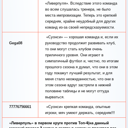
«Ливерпуля». Вследствие этого команда
во всем слушалась тренера, не было
места импровизации. Теперь это крепкий
середняк, крайне неудобный для других
команд из-за своей непредсказуемости.
«Суонси» — хорошая команда и, если их
Gega08
руководство продолжит развивать клуб,
то они могут стать клубом очень
приличного уровня. Они играют в
симпатичный футбол и, честно, по итогам
прошлого сезона я думал, что они в этом
году покажут лучший результат, и для
меня стало неожиданностью, что они в
этом сезоне вдруг застряли в нижней
половине таблицы и не могут оттуда
вырваться.
77776756661
«Суонси» крепкая команда, опытные
игроки, мяч умеют держать, середняк!!!
«Ливерпуль» в первом круге против Топ-4(на данный
момент) провел 3 матча в гостях в которых проиграл все