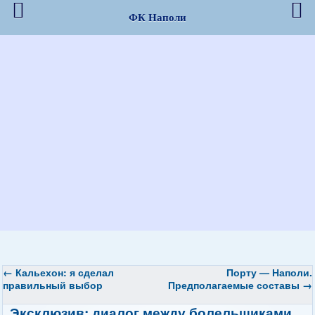
ФК Наполи
←
Кальехон: я сделал
Порту — Наполи.
правильный выбор
Предполагаемые составы
→
Эксклюзив: диалог между болельщиками