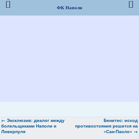
ФК Наполи
←
Эксклюзив: диалог между
Бенитес: исход
болельщиками Наполи и
противостояния решится на
Ливерпуля
«Сан-Паоло»
→