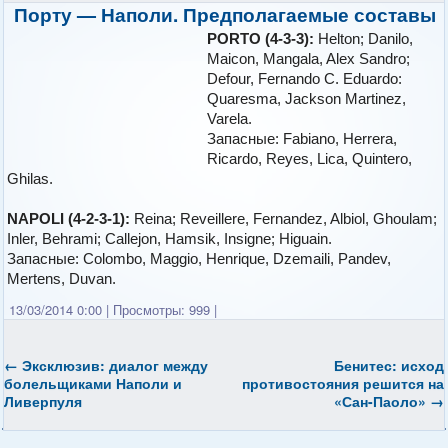
Порту — Наполи. Предполагаемые составы
PORTO (4-3-3):
Helton; Danilo,
Maicon, Mangala, Alex Sandro;
Defour, Fernando C. Eduardo:
Quaresma, Jackson Martinez,
Varela.
Запасные: Fabiano, Herrera,
Ricardo, Reyes, Lica, Quintero,
Ghilas.
NAPOLI (4-2-3-1):
Reina; Reveillere, Fernandez, Albiol, Ghoulam;
Inler, Behrami; Callejon, Hamsik, Insigne; Higuain.
Запасные: Colombo, Maggio, Henrique, Dzemaili, Pandev,
Mertens, Duvan.
13/03/2014 0:00
|
Просмотры: 999
|
←
Эксклюзив: диалог между
Бенитес: исход
болельщиками Наполи и
противостояния решится на
Ливерпуля
«Сан-Паоло»
→