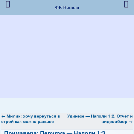
ФК Наполи
←
Милик: хочу вернуться в
Удинезе — Наполи 1:2. Отчет и
строй как можно раньше
видеообзор
→
Примавера: Перуджа — Наполи 1:3