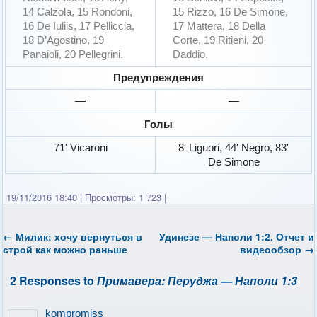
14 Calzola, 15 Rondoni,
15 Rizzo, 16 De Simone,
16 De Iuliis, 17 Pelliccia,
17 Mattera, 18 Della
18 D’Agostino, 19
Corte, 19 Ritieni, 20
Panaioli, 20 Pellegrini.
Daddio.
Предупреждения
—
—
Голы
71′ Vicaroni
8′ Liguori, 44′ Negro, 83′
De Simone
19/11/2016 18:40
|
Просмотры: 1 723
|
←
Милик: хочу вернуться в
Удинезе — Наполи 1:2. Отчет и
строй как можно раньше
видеообзор
→
2 Responses to
Примавера: Перуджа — Наполи 1:3
kompromiss