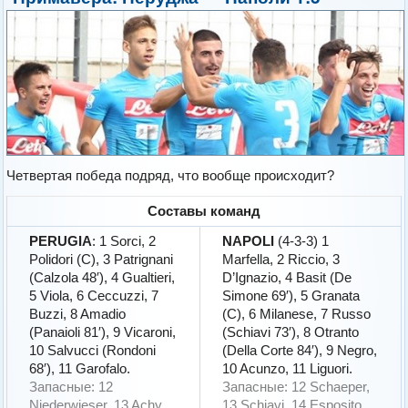
Четвертая победа подряд, что вообще происходит?
Составы команд
PERUGIA
: 1 Sorci, 2
NAPOLI
(4-3-3) 1
Polidori (C), 3 Patrignani
Marfella, 2 Riccio, 3
(Calzola 48′), 4 Gualtieri,
D’Ignazio, 4 Basit (De
5 Viola, 6 Ceccuzzi, 7
Simone 69′), 5 Granata
Buzzi, 8 Amadio
(C), 6 Milanese, 7 Russo
(Panaioli 81′), 9 Vicaroni,
(Schiavi 73′), 8 Otranto
10 Salvucci (Rondoni
(Della Corte 84′), 9 Negro,
68′), 11 Garofalo.
10 Acunzo, 11 Liguori.
Запасные: 12
Запасные: 12 Schaeper,
Niederwieser, 13 Achy,
13 Schiavi, 14 Esposito,