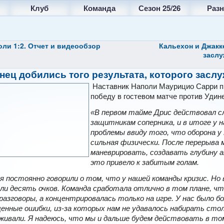
Клуб
Команда
Сезон 25/26
Разн
ли 1:2. Отчет и видеообзор
Кальехон и Джакк
засл
нец добились того результата, которого засл
Наставник Наполи Маурицио Сарри 
победу в гостевом матче против Удине
«В первом тайме Дрис действовал сл
защитникам соперника, и в итоге у н
проблемы ввиду того, что оборона у 
сильная физически. После перерыва
маневрировать, создавать глубину а
это привело к забитым голам.
я постоянно говорили о том, что у нашей команды кризис. Но 
ли десять очков. Команда сработала отлично в том плане, чт
разговоры, а концентрировалась только на игре. У нас было б
нные ошибки, из-за которых нам не удавалось набирать стол
живали. Я надеюсь, что мы и дальше будем действовать в том