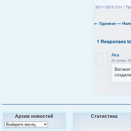
20/11/2016 0:01
|
Про
←
Удинезе — Напо
1 Responses t
Aka
20 ноября, 2
Ватакат
создали
Архив новостей
Статистика