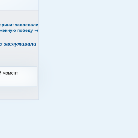
ерини: завоевали
уженную победу
→
о заслуживали
й момент