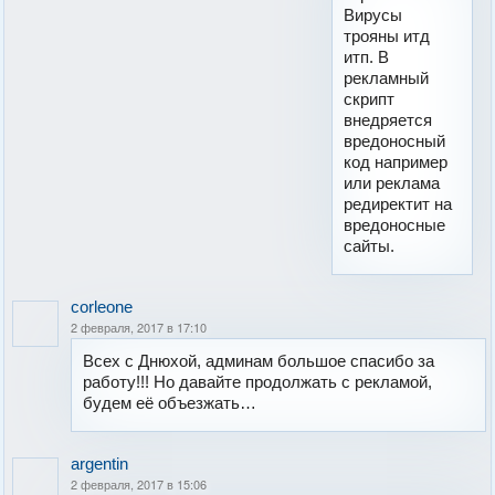
Вирусы
трояны итд
итп. В
рекламный
скрипт
внедряется
вредоносный
код например
или реклама
редиректит на
вредоносные
сайты.
corleone
2 февраля, 2017 в 17:10
Всех с Днюхой, админам большое спасибо за
работу!!! Но давайте продолжать с рекламой,
будем её объезжать…
argentin
2 февраля, 2017 в 15:06