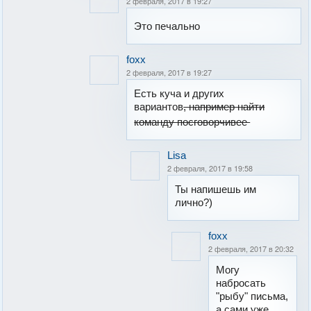
2 февраля, 2017 в 19:27
Это печально
foxx
2 февраля, 2017 в 19:27
Есть куча и других
вариантов
, например найти
команду посговорчивее
Lisa
2 февраля, 2017 в 19:58
Ты напишешь им
лично?)
foxx
2 февраля, 2017 в 20:32
Могу
набросать
"рыбу" письма,
а сами уже