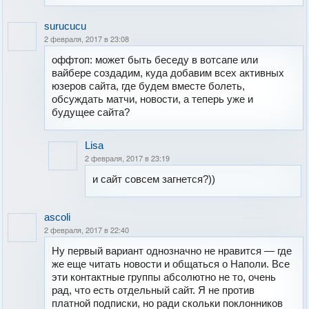
surucucu
2 февраля, 2017 в 23:08
оффтоп: может быть беседу в вотсапе или
вайбере создадим, куда добавим всех активных
юзеров сайта, где будем вместе болеть,
обсуждать матчи, новости, а теперь уже и
будущее сайта?
Lisa
2 февраля, 2017 в 23:19
и сайт совсем загнется?))
ascoli
2 февраля, 2017 в 22:40
Ну первый вариант однозначно не нравится — где
же еще читать новости и общаться о Наполи. Все
эти контактные группы абсолютно не то, очень
рад, что есть отдельный сайт. Я не против
платной подписки, но ради скольки поклонников