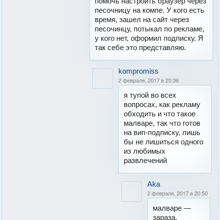
помочь настроить браузер через
песочницу на компе. У кого есть
время, зашел на сайт через
песочинцу, потыкал по рекламе,
у кого нет, оформил подписку. Я
так себе это представляю.
kompromiss
2 февраля, 2017 в 20:36
я тупой во всех
вопросах, как рекламу
обходить и что такое
малваре, так что готов
на вип-подписку, лишь
бы не лишиться одного
из любимых
развлечений
Aka
2 февраля, 2017 в 20:50
малваре —
зараза.