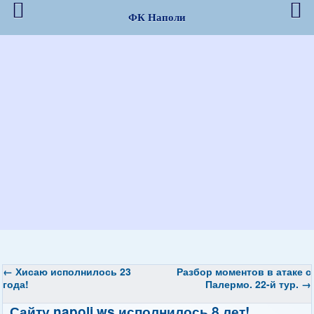
ФК Наполи
←
Хисаю исполнилось 23
Разбор моментов в атаке с
года!
Палермо. 22-й тур.
→
Сайту napoli.ws исполнилось 8 лет!