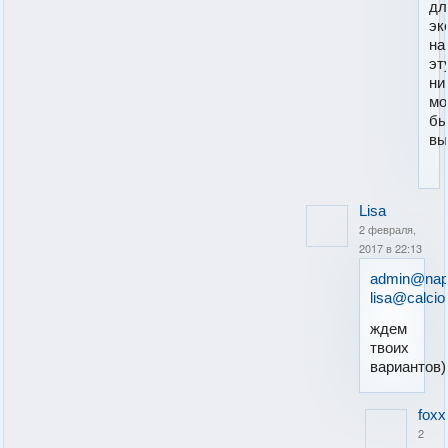
дл
эк
на
эт
ни
мо
б
вы
Lisa
2 февраля,
2017 в 22:13
admin@napo
lisa@calcio
ждем
твоих
вариантов)
foxx
2