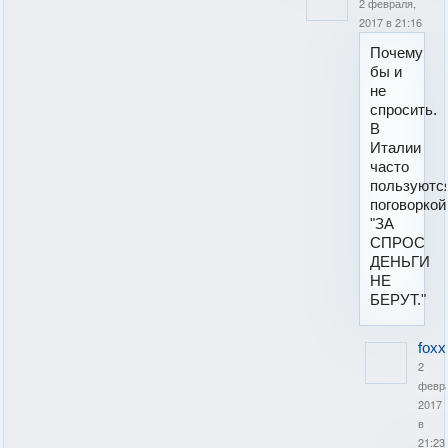
2 февраля,
2017 в 21:16
Почему
бы и
не
спросить.
В
Италии
часто
пользуютс
поговоркой
"ЗА
СПРОС
ДЕНЬГИ
НЕ
БЕРУТ."
foxx
2
февр
2017
в
21:23