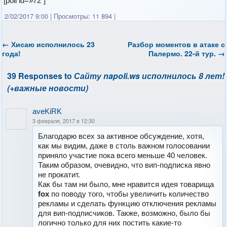
[poll id=»72″]
2/02/2017 9:00
|
Просмотры: 11 894
|
←
Хисаю исполнилось 23
Разбор моментов в атаке с
года!
Палермо. 22-й тур.
→
39 Responses to
Сайту napoli.ws исполнилось 8 лет!
(+важные новости)
aveKiRK
3 февраля, 2017 в 12:30
Благодарю всех за активное обсуждение, хотя,
как мы видим, даже в столь важном голосовании
приняло участие пока всего меньше 40 человек.
Таким образом, очевидно, что вип-подписка явно
не прокатит.
Как бы там ни было, мне нравится идея товарища
fox
по поводу того, чтобы увеличить количество
рекламы и сделать функцию отключения рекламы
для вип-подписчиков. Также, возможно, было бы
логично только для них постить какие-то