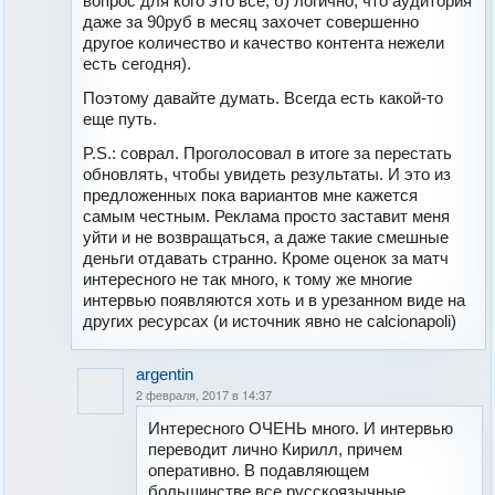
вопрос для кого это все; б) логично, что аудитория
даже за 90руб в месяц захочет совершенно
другое количество и качество контента нежели
есть сегодня).
Поэтому давайте думать. Всегда есть какой-то
еще путь.
P.S.: соврал. Проголосовал в итоге за перестать
обновлять, чтобы увидеть результаты. И это из
предложенных пока вариантов мне кажется
самым честным. Реклама просто заставит меня
уйти и не возвращаться, а даже такие смешные
деньги отдавать странно. Кроме оценок за матч
интересного не так много, к тому же многие
интервью появляются хоть и в урезанном виде на
других ресурсах (и источник явно не calcionapoli)
argentin
2 февраля, 2017 в 14:37
Интересного ОЧЕНЬ много. И интервью
переводит лично Кирилл, причем
оперативно. В подавляющем
большинстве все русскоязычные