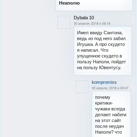
Неаполю
Dybala 10
30 апреля, 2018 в 08:18
Имел ввиду Сантона,
ведь из под него забил
Игушка. А про скудето
я написал. Что
упущенное скудето в
пользу Наполи, пойдет
на пользу Ювентусу.
kompromiss
30 апреля, 2018 в 09:47
почему
критики-
чужаки всегда
делают набеги
на этот сайт
после неудач
Наполи? что