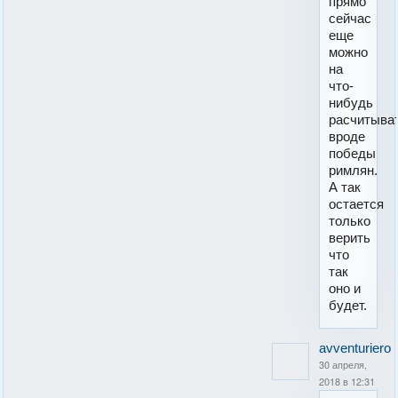
прямо
сейчас
еще
можно
на
что-
нибудь
расчитыват
вроде
победы
римлян.
А так
остается
только
верить
что
так
оно и
будет.
avventuriero
30 апреля,
2018 в 12:31