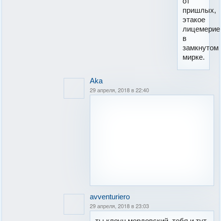
от
пришлых,
этакое
лицемерие
в
замкнутом
мирке.
Aka
29 апреля, 2018 в 22:40
avventuriero
29 апреля, 2018 в 23:03
ты клоун мердовский, тебя и тут