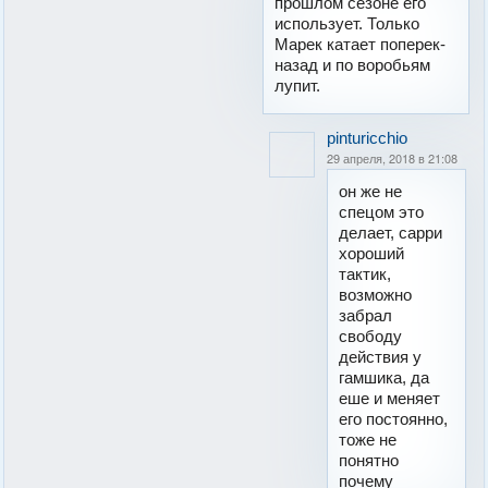
прошлом сезоне его
использует. Только
Марек катает поперек-
назад и по воробьям
лупит.
pinturicchio
29 апреля, 2018 в 21:08
он же не
спецом это
делает, сарри
хороший
тактик,
возможно
забрал
свободу
действия у
гамшика, да
еше и меняет
его постоянно,
тоже не
понятно
почему