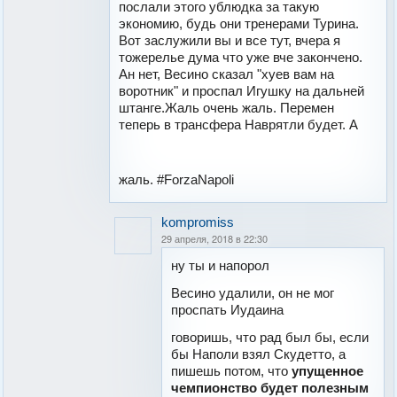
послали этого ублюдка за такую
экономию, будь они тренерами Турина.
Вот заслужили вы и все тут, вчера я
тожерелье дума что уже вче закончено.
Ан нет, Весино сказал "хуев вам на
воротник" и проспал Игушку на дальней
штанге.Жаль очень жаль. Перемен
теперь в трансфера Наврятли будет. А
жаль. #ForzaNapoli
kompromiss
29 апреля, 2018 в 22:30
ну ты и напорол
Весино удалили, он не мог
проспать Иудаина
говоришь, что рад был бы, если
бы Наполи взял Скудетто, а
пишешь потом, что
упущенное
чемпионство будет полезным