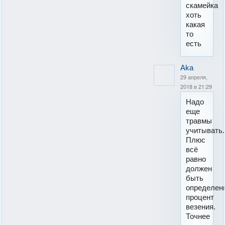
скамейка
хоть
какая
то
есть
Aka
29 апреля,
2018 в 21:29
Надо
еще
травмы
учитывать.
Плюс
всё
равно
должен
быть
определен
процент
везения.
Точнее