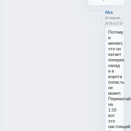
Aka
29 апреля,
2018 в 21:21
Потому
и
меняет,
что он
катает
поперек
назад
и в
ворота
попасть
не
может.
Перемотай
на
1:10
вот
это
настоящий