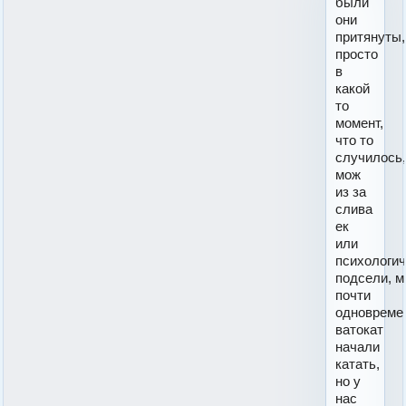
были
они
притянуты,
просто
в
какой
то
момент,
что то
случилось
мож
из за
слива
ек
или
психологи
подсели, 
почти
одновреме
ватокат
начали
катать,
но у
нас