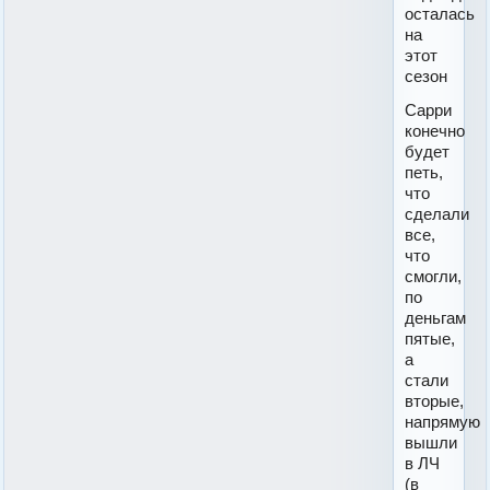
осталась
на
этот
сезон
Сарри
конечно
будет
петь,
что
сделали
все,
что
смогли,
по
деньгам
пятые,
а
стали
вторые,
напрямую
вышли
в ЛЧ
(в