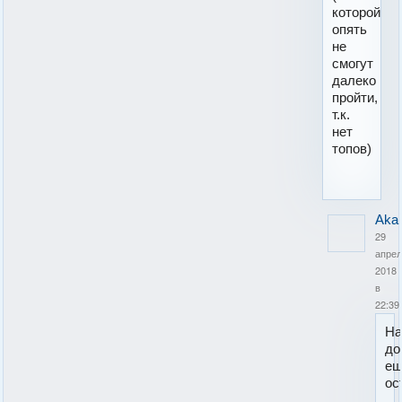
которой
опять
не
смогут
далеко
пройти,
т.к.
нет
топов)
Aka
29
апрел
2018
в
22:39
Н
до
ещ
ос