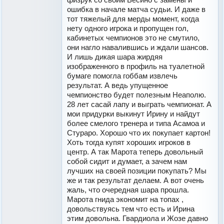
ошибка в начале матча судьи. И даже в
тот тяжелый для мерды момент, когда
нету одного игрока и пропущен гол,
кабинетых чемпионов это не смутило,
они нагло навалившись и ждали шансов.
И лишь дикая шара жирдяя
изображенного в профиль на туалетной
бумаге помогла гоббам извлечь
результат. А ведь упущенное
чемпионство будет полезным Неаполю.
28 лет сасай лапу и выграть чемпионат. А
мои придурки выкинут Ирину и найдут
более смелого тренера и типа Асамоа и
Стураро. Хорошо что их покупает картон!
Хоть тогда купят хороших игроков в
центр. А так Марота теперь довольный
собой сидит и думает, а зачем нам
лучших на своей позиции покупать? Мы
же и так результат делаем. А вот очень
жаль, что очередная шара прошла.
Марота гнида экономит на топах ,
довольствуясь тем что есть и Ирина
этим довольна. Гвардиола и Жозе давно