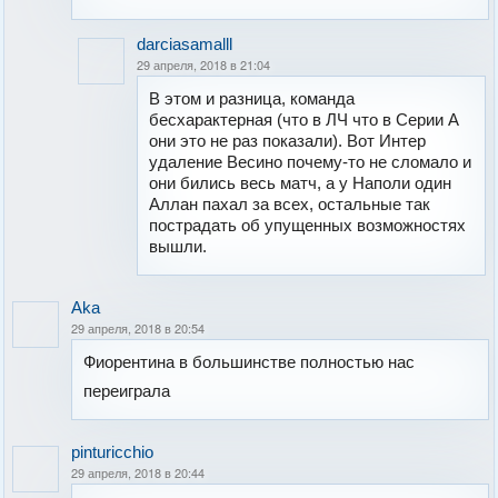
darciasamalll
29 апреля, 2018 в 21:04
В этом и разница, команда
бесхарактерная (что в ЛЧ что в Серии А
они это не раз показали). Вот Интер
удаление Весино почему-то не сломало и
они бились весь матч, а у Наполи один
Аллан пахал за всех, остальные так
пострадать об упущенных возможностях
вышли.
Aka
29 апреля, 2018 в 20:54
Фиорентина в большинстве полностью нас
переиграла
pinturicchio
29 апреля, 2018 в 20:44