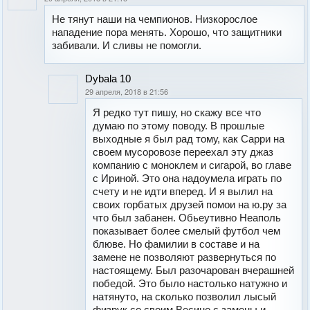
Не тянут наши на чемпионов. Низкорослое
нападение пора менять. Хорошо, что защитники
забивали. И сливы не помогли.
Dybala 10
29 апреля, 2018 в 21:56
Я редко тут пишу, но скажу все что
думаю по этому поводу. В прошлые
выходные я был рад тому, как Сарри на
своем мусоровозе переехал эту джаз
компанию с моноклем и сигарой, во главе
с Ириной. Это она надоумела играть по
счету и не идти вперед. И я вылил на
своих горбатых друзей помои на ю.ру за
что был забанен. Обьеутивно Неаполь
показывает более смелый футбол чем
блюве. Но фамилии в составе и на
замене не позволяют развернуться по
настоящему. Был разочарован вчерашней
победой. Это было настолько натужно и
натянуто, на сколько позволил лысый
физрук со своим Весино с замены и