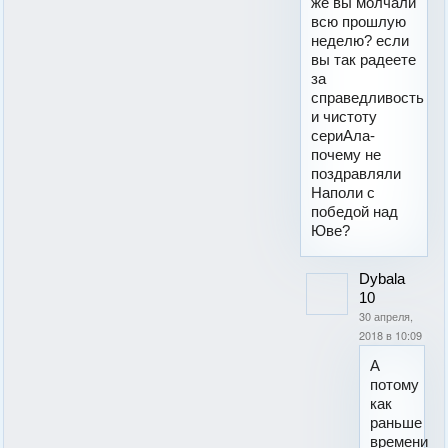
же вы молчали
всю прошлую
неделю? если
вы так радеете
за
справедливость
и чистоту
сериАла-
почему не
поздравляли
Наполи с
победой над
Юве?
Dybala
10
30 апреля,
2018 в 10:09
А
потому
как
раньше
времени