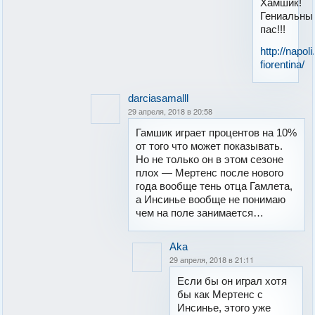
Хамшик!
Гениальны
пас!!!
http://napol
fiorentina/
darciasamalll
29 апреля, 2018 в 20:58
Гамшик играет процентов на 10%
от того что может показывать.
Но не только он в этом сезоне
плох — Мертенс после нового
года вообще тень отца Гамлета,
а Инсинье вообще не понимаю
чем на поле занимается…
Aka
29 апреля, 2018 в 21:11
Если бы он играл хотя
бы как Мертенс с
Инсинье, этого уже