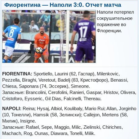
Фиорентина — Наполи 3:0. Отчет матча
Наполи потерпел
сокрушительное
поражение во
Флоренции.
FIORENTINA:
Sportiello, Laurini (62, Гаспар), Milenkovic,
Pezzella, Biraghi, Veretout, Badelj (83, Кристофоро), Benassi,
Chiesa, Saponara (74, Эссерик), Simeone.
Запасные: Brancolini, Cerofolini, Ranieri, Gaspar, Hristov, Olivera,
Cristoforo, Eysseric, Gil Dias, Falcinelli, Thereau.
NAPOLI:
Reina; Hysaj, Albiol, Koulibaly, Mario Rui; Allan, Jorginho
(10, Тонелли), Hamsik (58, Зелински); Callejon, Mertens (58,
Милик), Insigne.
Запасные: Rafael, Sepe, Maggio, Milic, Zielinski, Chiriches,
Machach, Rog, Ounas, Diawara, Tonelli, Milik.