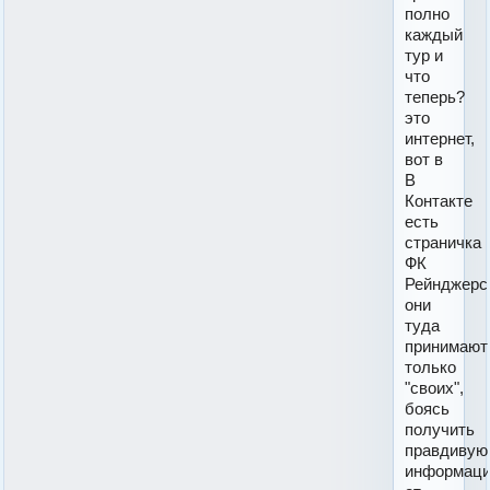
полно
каждый
тур и
что
теперь?
это
интернет,
вот в
В
Контакте
есть
страничка
ФК
Рейнджерс
они
туда
принимают
только
"своих",
боясь
получить
правдивую
информац