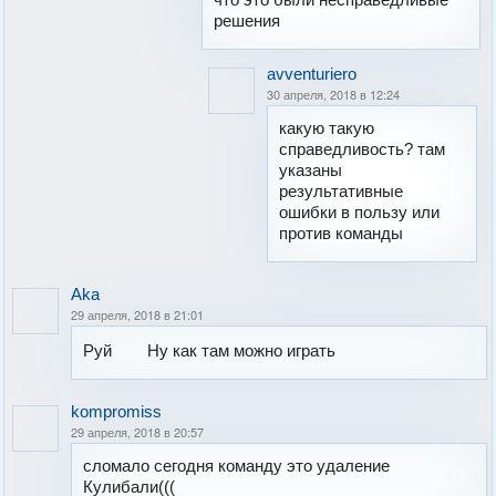
решения
avventuriero
30 апреля, 2018 в 12:24
какую такую
справедливость? там
указаны
результативные
ошибки в пользу или
против команды
Aka
29 апреля, 2018 в 21:01
Руй
Ну как там можно играть
kompromiss
29 апреля, 2018 в 20:57
сломало сегодня команду это удаление
Кулибали(((