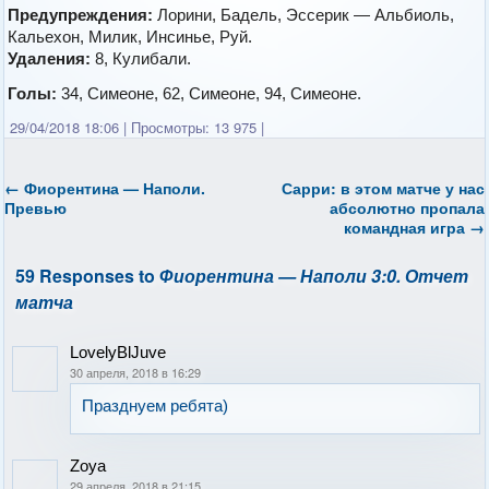
Предупреждения:
Лорини, Бадель, Эссерик — Альбиоль,
Кальехон, Милик, Инсинье, Руй.
Удаления:
8, Кулибали.
Голы:
34, Симеоне, 62, Симеоне, 94, Симеоне.
29/04/2018 18:06
|
Просмотры: 13 975
|
←
Фиорентина — Наполи.
Сарри: в этом матче у нас
Превью
абсолютно пропала
командная игра
→
59 Responses to
Фиорентина — Наполи 3:0. Отчет
матча
LovelyBlJuve
30 апреля, 2018 в 16:29
Празднуем ребята)
Zoya
29 апреля, 2018 в 21:15