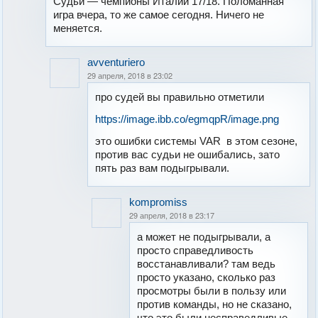
Судьи — чемпионы Италии 17/18. Поломанная
игра вчера, то же самое сегодня. Ничего не
меняется.
avventuriero
29 апреля, 2018 в 23:02
про судей вы правильно отметили
https://image.ibb.co/egmqpR/image.png
это ошибки системы VAR в этом сезоне,
против вас судьи не ошибались, зато
пять раз вам подыгрывали.
kompromiss
29 апреля, 2018 в 23:17
а может не подыгрывали, а
просто справедливость
восстанавливали? там ведь
просто указано, сколько раз
просмотры были в пользу или
против команды, но не сказано,
что это были несправедливые