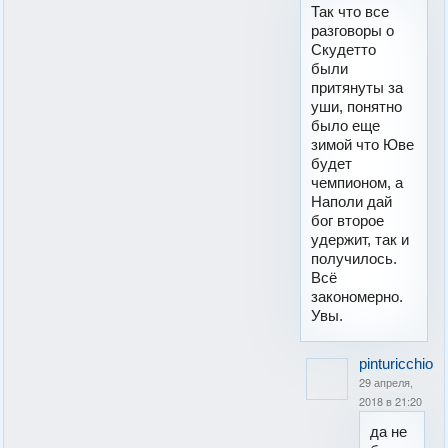
Так что все
разговоры о
Скудетто
были
притянуты за
уши, понятно
было еще
зимой что Юве
будет
чемпионом, а
Наполи дай
бог второе
удержит, так и
получилось.
Всё
закономерно.
Увы.
pinturicchio
29 апреля,
2018 в 21:20
да не