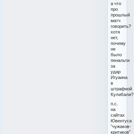
а что
про
прошлый
матч
говорить?
хотя
нет,
почему
не
было
пенальти
за
удар
Игуаина
в
штрафной
Кулибали?
п.с.
на
сайтах
Ювентуса
"чужаков-
критиков"