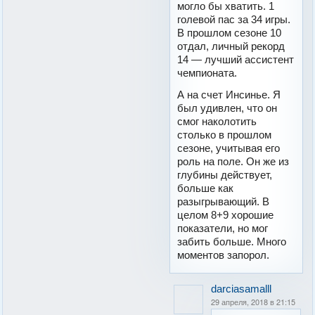
могло бы хватить. 1
голевой пас за 34 игры.
В прошлом сезоне 10
отдал, личный рекорд
14 — лучший ассистент
чемпионата.
А на счет Инсинье. Я
был удивлен, что он
смог наколотить
столько в прошлом
сезоне, учитывая его
роль на поле. Он же из
глубины действует,
больше как
разыгрывающий. В
целом 8+9 хорошие
показатели, но мог
забить больше. Много
моментов запорол.
darciasamalll
29 апреля, 2018 в 21:15