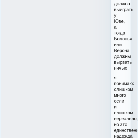
должна
выиграть
у
Юве,
а
тогда
Болонья
или
Верона
должны
вырвать
ничью
я
понимаю:
слишком
много
если
и
слишком
нереально,
но это
единствен
надежда