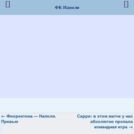
ФК Наполи
←
Фиорентина — Наполи.
Сарри: в этом матче у нас
Превью
абсолютно пропала
командная игра
→