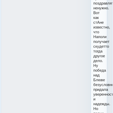
поздравля
ненужно.
Вот
как
стАне
известно,
что
Наполи
получает
скудетто
тогда
другое
дело.
Ну
победа
над
Блюве
безусловн
придала
увереннос
и
надежды.
Но