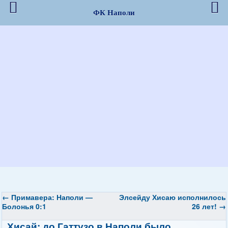
ФК Наполи
←
Примавера: Наполи —
Элсейду Хисаю исполнилось
Болонья 0:1
26 лет!
→
Хисай: до Гаттузо в Наполи было