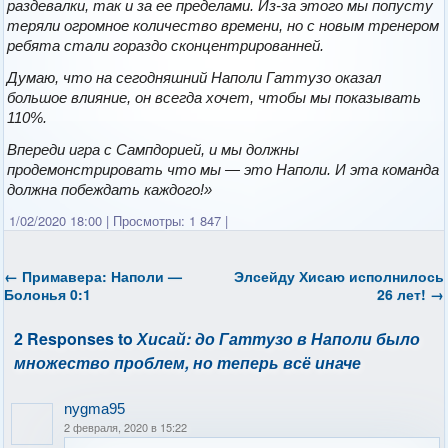
раздевалки, так и за ее пределами. Из-за этого мы попусту
теряли огромное количество времени, но с новым тренером
ребята стали гораздо сконцентрированней.
Думаю, что на сегодняшний Наполи Гаттузо оказал
большое влияние, он всегда хочет, чтобы мы показывать
110%.
Впереди игра с Сампдорией, и мы должны
продемонстрировать что мы — это Наполи. И эта команда
должна побеждать каждого!»
1/02/2020 18:00
|
Просмотры: 1 847
|
←
Примавера: Наполи —
Элсейду Хисаю исполнилось
Болонья 0:1
26 лет!
→
2 Responses to
Хисай: до Гаттузо в Наполи было
множество проблем, но теперь всё иначе
nygma95
2 февраля, 2020 в 15:22