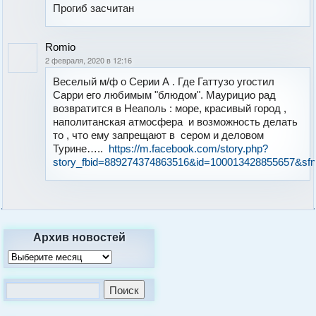
Прогиб засчитан
Romio
2 февраля, 2020 в 12:16
Веселый м/ф о Серии А . Где Гаттузо угостил
Сарри его любимым "блюдом". Маурицио рад
возвратится в Неаполь : море, красивый город ,
наполитанская атмосфера и возможность делать
то , что ему запрещают в сером и деловом
Турине…..
https://m.facebook.com/story.php?
story_fbid=889274374863516&id=100013428855657&s
Архив новостей