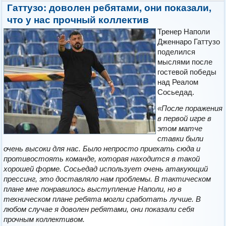
Гаттузо: доволен ребятами, они показали,
что у нас прочный коллектив
Тренер Наполи
Дженнаро Гаттузо
поделился
мыслями после
гостевой победы
над Реалом
Сосьедад.
«После поражения
в первой игре в
этом матче
ставки были
очень высоки для нас. Было непросто приехать сюда и
противостоять команде, которая находится в такой
хорошей форме. Сосьедад использует очень атакующий
прессинг, это доставляло нам проблемы. В тактическом
плане мне понравилось выступление Наполи, но в
техническом плане ребята могли сработать лучше. В
любом случае я доволен ребятами, они показали себя
прочным коллективом.