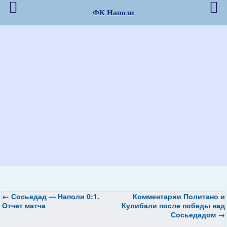
ФК Наполи
←
Сосьедад — Наполи 0:1.
Комментарии Политано и
Отчет матча
Кулибали после победы над
Сосьедадом
→