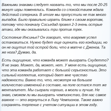
Важными знаками следует назвать то, что мы после 20-25
минут игры поменялись. Команда со спокойствием ждала
действий соперника. В итоге мы пропустили не так много
выпадов. Было правильно играть ближе к своим воротам,
потому что поначалу Сосьедад провел 2-3 очень острые
атаки, где мы оказывались три против трех.
Состояние Инсинье? Он говорит, что вовремя успел
остановиться. Нужно будет еще оценить его кондиции, но
он не ощутил той острой боли, что в матче с Дженоа. Та
же нога? Думаю, да.
Есть ощущение, что команда может выиграть Скудетто?
Я не знаю. Может, да, может, нет. У меня есть ощущение,
что эта команда работает с большой серьезностью. Это
сильный коллектив, который дает мне чувство
надежности. Важно то, что, несмотря на большое
количество изменений в составе, на поле остался тот же
менталитет. Мы сыграли хорошо, а могли и лучше. Не
знаю, сможем ли мы выиграть чемпионство, для нас самое
важное — это вернуться в Лигу Чемпионов. Также важно
сохранять терпение с учетом ситуации в этом году.