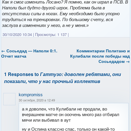
Как я смог изменить Лосано? Я помню, как он играл в ПСВ. В
Наполи был будто другой игрок. Проблема была в
отсутствии силы в ногах. Ему необходимо было упорно
трудиться на тренировках. По большому счету, вся
заслуга в изменениях у него, а не у меня.»
30/10/2020 10:34
|
Просмотры: 1 137
|
←
Сосьедад — Наполи 0:1.
Комментарии Политано и
Отчет матча
Кулибали после победы над
Сосьедадом
→
1 Responses to
Гаттузо: доволен ребятами, они
показали, что у нас прочный коллектив
kompromiss
30 октября, 2020 в 12:49
а я доволен, что Кулибали не продали, во
вчерашнем матче он ооочень много раз отбирал
мячи или выбивал в аут
ну и Оспина классно спас, только он какой-то