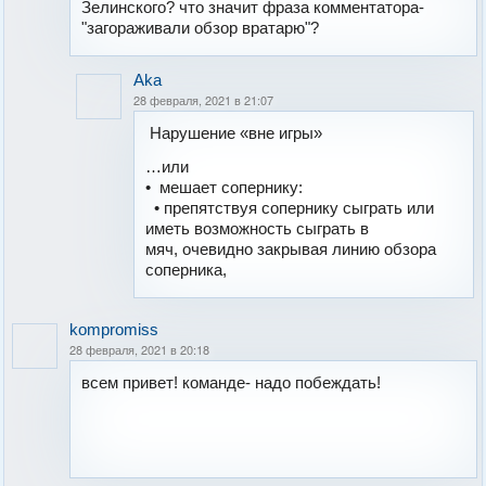
Зелинского? что значит фраза комментатора-
"загораживали обзор вратарю"?
Aka
28 февраля, 2021 в 21:07
Нарушение «вне игры»
…или
• мешает сопернику:
• препятствуя сопернику сыграть или
иметь возможность сыграть в
мяч, очевидно закрывая линию обзора
соперника,
kompromiss
28 февраля, 2021 в 20:18
всем привет! команде- надо побеждать!