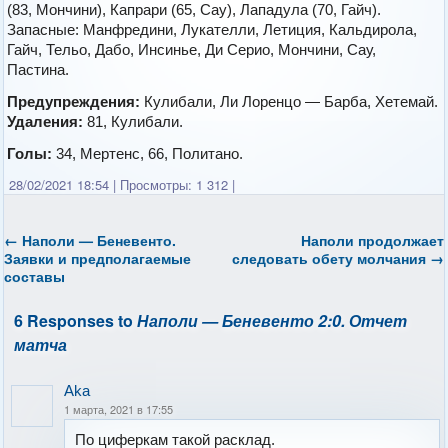
(83, Мончини), Капрари (65, Сау), Лападула (70, Гайч).
Запасные: Манфредини, Лукателли, Летиция, Кальдирола,
Гайч, Тельо, Дабо, Инсинье, Ди Серио, Мончини, Сау,
Пастина.
Предупреждения:
Кулибали, Ли Лоренцо — Барба, Хетемай.
Удаления:
81, Кулибали.
Голы:
34, Мертенс, 66, Политано.
28/02/2021 18:54
|
Просмотры: 1 312
|
←
Наполи — Беневенто.
Наполи продолжает
Заявки и предполагаемые
следовать обету молчания
→
составы
6 Responses to
Наполи — Беневенто 2:0. Отчет
матча
Aka
1 марта, 2021 в 17:55
По циферкам такой расклад.