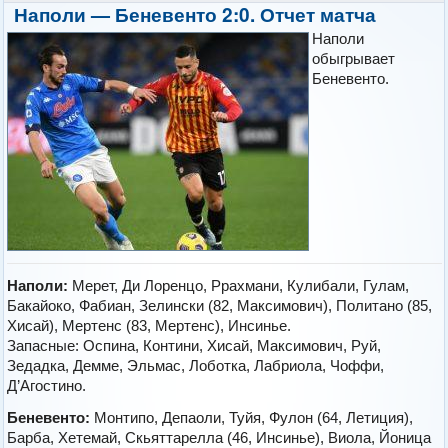
Наполи — Беневенто 2:0. Отчет матча
Наполи
обыгрывает
Беневенто.
Наполи:
Мерет, Ди Лоренцо, Ррахмани, Кулибали, Гулам,
Бакайоко, Фабиан, Зелински (82, Максимович), Политано (85,
Хисай), Мертенс (83, Мертенс), Инсинье.
Запасные: Оспина, Контини, Хисай, Максимович, Руй,
Зедадка, Демме, Эльмас, Лоботка, Лабриола, Чоффи,
Д’Агостино.
Беневенто:
Монтипо, Депаоли, Туйя, Фулон (64, Летиция),
Барба, Хетемай, Скьяттарелла (46, Инсинье), Виола, Йоница