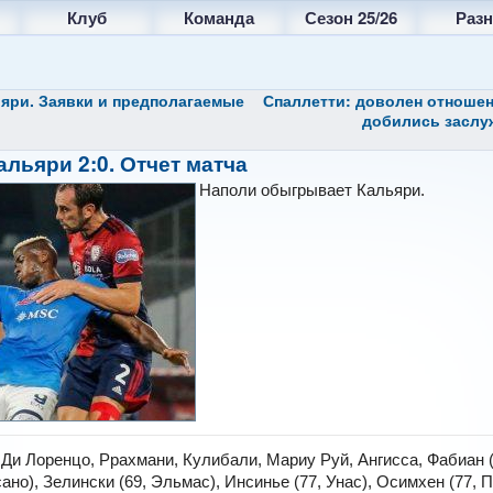
Клуб
Команда
Сезон 25/26
Разн
яри. Заявки и предполагаемые
Спаллетти: доволен отноше
добились засл
льяри 2:0. Отчет матча
Наполи обыгрывает Кальяри.
Ди Лоренцо, Ррахмани, Кулибали, Мариу Руй, Ангисса, Фабиан (
ано), Зелински (69, Эльмас), Инсинье (77, Унас), Осимхен (77, П