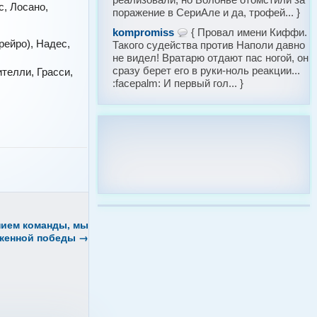
, Лосано,
поражение в СериАле и да, трофей... }
kompromiss
{ Провал имени Киффи.
рейро), Надес,
Такого судейства против Наполи давно
не видел! Вратарю отдают пас ногой, он
сразу берет его в руки-ноль реакции...
телли, Грасси,
:facepalm: И первый гол... }
нием команды, мы
уженной победы
→