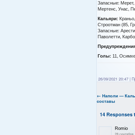
Запасные: Мерет,
Мертенс, Унас, П
Кальяри:
Краньо,
Строотман (85, Гр
Запасные: Арести
Паволетти, Карбо
Предупреждения
Голы:
11, Осимхен
26/09/2021 20:47
|
Пр
←
Наполи — Каль
составы
14 Responses 
Romio
28 сентября,