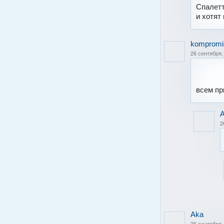
Спалетт
и хотят 
kompromi
26 сентября,
всем пр
2
Aka
26 сентября,