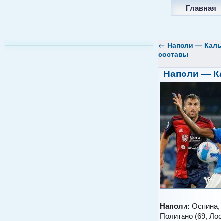
Главная
←
Наполи — Каль
составы
Наполи — Ка
Наполи:
Оспина, 
Политано (69, Лос