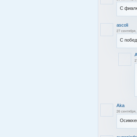
С фиалк
ascoli
27 сентября,
С побед
2
Aka
26 сентября,
Осимхе