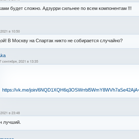
ами будет сложно. Адзурри сильнее по всем компонентам !!!
 2021 в 10:50
ой! В Москву на Спартак никто не собирается случайно?
Aka
7 сентября, 2021 в 13:35
https://vk.me/join/6NQD1XQH6q3OSWrrbl5WmY8WVh7aSe42AjA
 2021 в 23:48
н лучший.