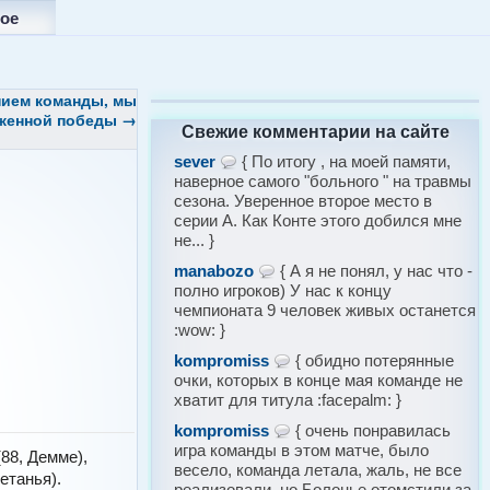
ое
нием команды, мы
уженной победы
→
Свежие комментарии на сайте
sever
{ По итогу , на моей памяти,
наверное самого "больного " на травмы
сезона. Уверенное второе место в
серии А. Как Конте этого добился мне
не... }
manabozo
{ А я не понял, у нас что -
полно игроков) У нас к концу
чемпионата 9 человек живых останется
:wow: }
kompromiss
{ обидно потерянные
очки, которых в конце мая команде не
хватит для титула :facepalm: }
kompromiss
{ очень понравилась
игра команды в этом матче, было
88, Демме),
весело, команда летала, жаль, не все
етанья).
реализовали, но Болонье отомстили за