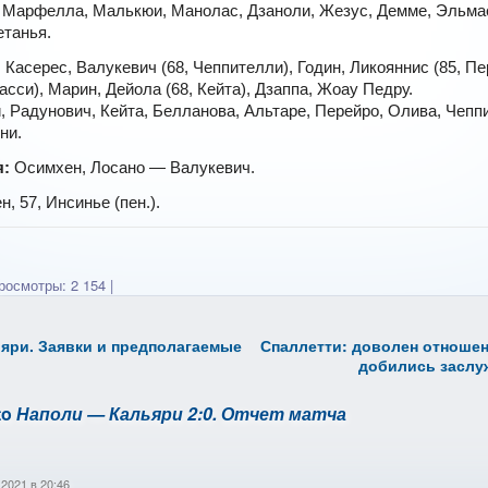
 Марфелла, Малькюи, Манолас, Дзаноли, Жезус, Демме, Эльмас
етанья.
 Касерес, Валукевич (68, Чеппителли), Годин, Ликояннис (85, Пе
асси), Марин, Дейола (68, Кейта), Дзаппа, Жоау Педру.
, Радунович, Кейта, Белланова, Альтаре, Перейро, Олива, Чеппи
ни.
:
Осимхен, Лосано — Валукевич.
, 57, Инсинье (пен.).
осмотры: 2 154
|
яри. Заявки и предполагаемые
Спаллетти: доволен отноше
добились засл
to
Наполи — Кальяри 2:0. Отчет матча
 2021 в 20:46