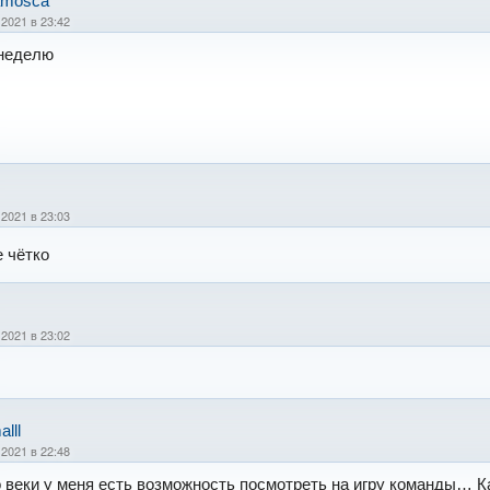
amosca
 2021 в 23:42
 неделю
 2021 в 23:03
е чётко
 2021 в 23:02
lll
 2021 в 22:48
о веки у меня есть возможность посмотреть на игру команды… 