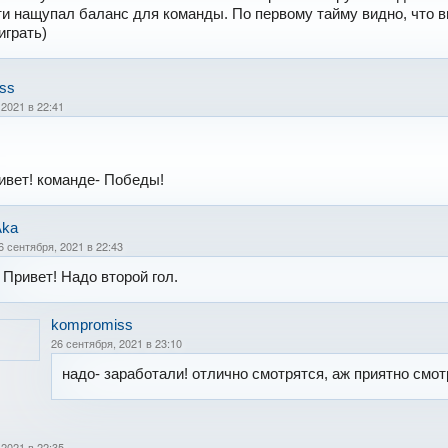
и нащупал баланс для команды. По первому тайму видно, что 
играть)
ss
 2021 в 22:41
ивет! команде- Победы!
Aka
6 сентября, 2021 в 22:43
Привет! Надо второй гол.
kompromiss
26 сентября, 2021 в 23:10
надо- заработали! отлично смотрятся, аж приятно смот
 2021 в 22:35