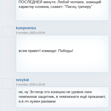
ПОСЛЕДНЕЙ минуте. Любой человек, знающий
характер хозяина, скажет: "Писец тренеру"
kompromiss
3 октября, 2023 в 23:04
всем привет! команде- Победы!
sexykat
3 октября, 2023 в 22:42
не, ну Эстигор это конешно не уровня лиги
чемпионов защитник, в чемпионате ещё проканает,
а в лч нужен рахмани