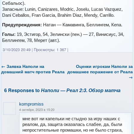
Себальос).
Запасные: Lunin, Canizares, Modric, Joselu, Lucas Vazquez,
Dani Ceballos, Fran Garcia, Brahim Diaz, Mendy, Carrillo.
Предупреждения:
Натан — Камавинга, Беллингем, Кепа.
Голы:
19, Эстигор, 54, Зелински (пен.) — 27, Винисиус, 34,
Беллингем, 78, Мерет (авт.).
3/10/2023 20:49
|
Просмотры: 1 367
|
←
Заявка Наполи на
Оценки игрокам Наполи за
домашний матч против Реала
домашнее поражение от Реала
→
6 Responses to
Наполи — Реал 2:3. Обзор матча
kompromiss
4 октября, 2023 в 15:20
мне вот ни капельки не стыдно за игру наших с
реалом, да, защита оказалась слабее, да, были
непростительные промашки, но не было страха,