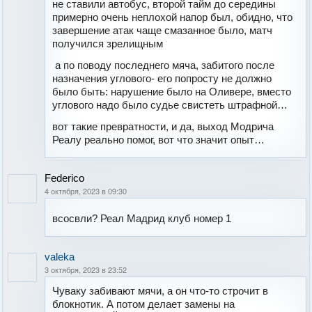
не ставили автобус, второй тайм до середины
примерно очень неплохой напор был, обидно, что
завершение атак чаще смазанное было, матч
получился зрелищным
а по поводу последнего мяча, забитого после
назначения углового- его попросту не должно
было быть: нарушение было на Оливере, вместо
углового надо было судье свистеть штрафной…
вот такие превратности, и да, выход Модрича
Реалу реально помог, вот что значит опыт…
Federico
4 октября, 2023 в 09:30
всосвли? Реал Мадрид клуб номер 1
valeka
3 октября, 2023 в 23:52
Чуваку забивают мячи, а он что-то строчит в
блокнотик. А потом делает замены на