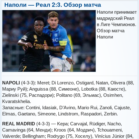
Наполи — Реал 2:3. Обзор матча
Наполи принимает
мадридский Реал
в Лиге Чемпионов.
Обзор матча
Наполи
NAPOLI
(4-3-3): Meret; Di Lorenzo, Ostigard, Natan, Olivera (88,
Мариу Руй); Anguissa (88, Симеоне), Lobotka (88, Каюсте),
Zielinski (75, Распадори); Politano (69, Эльмас), Osimhen,
Kvaratskhelia.
Запасные: Contini, Idasiak, D’Avino, Mario Rui, Zanoli, Cajuste,
Elmas, Gaetano, Simeone, Lindstrom, Raspadori, Zerbin.
REAL MADRID
(4-3-3) — Kepa; Carvajal, Rüdiger, Nacho,
Camavinga (64, Менди); Kroos (64, Модрич), Tchouameni,
Valverde; Bellingham; Rodrygo (75, Хоселу), Vinícius Júnior (84,