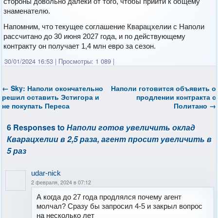
стороны довольно далеки от того, чтобы прийти к общему
знаменателю.
Напомним, что текущее соглашение Кварацхелии с Наполи
рассчитано до 30 июня 2027 года, и по действующему
контракту он получает 1,4 млн евро за сезон.
30/01/2024 16:53
|
Просмотры: 1 089
|
←
Sky: Наполи окончательно
Наполи готовится объявить о
решил оставить Эстигора и
продлении контракта с
не покупать Переса
Политано
→
6 Responses to
Наполи готов увеличить оклад
Кварацхелии в 2,5 раза, агент просит увеличить в
5 раз
udar-nick
2 февраля, 2024 в 07:12
А когда до 27 года продлялся почему агент
молчал? Сразу бы запросил 4-5 и закрыл вопрос
на несколько лет